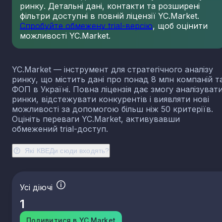
ринку. Детальні дані, контакти та розширені
23.13
Виробництво порожнистого скла
фільтри доступні в повній ліцензії YC.Market.
23.14
Виробництво скловолокна
Спробуйте обмежену trial-версію
, щоб оцінити
можливості YC.Market.
23.19
Виробництво й оброблення інших скляних виробі
у тому числі технічних
23.20
Виробництво вогнетривких виробів
YC.Market — інструмент для стратегічного аналізу
23.31
Виробництво керамічних плиток і плит
ринку, що містить дані про понад 8 млн компаній т
23.32
Виробництво цегли, черепиці та інших будівель
ФОП в Україні. Повна ліцензія дає змогу аналізуват
виробів із випаленої глини
ринки, відстежувати конкурентів і виявляти нові
23.41
Виробництво господарських і декоративних
можливості за допомогою більш ніж 50 критеріїв.
керамічних виробів
Оцініть переваги YC.Market, активувавши
23.42
Виробництво керамічних санітарно-технічних
обмежений trial-доступ.
виробів
23.43
Виробництво керамічних електроізоляторів та
Які КВЕДи сюди входять?
ізоляційної арматури
23.44
Виробництво інших керамічних виробів технічн
призначення
Усі діючі
23.49
Виробництво інших керамічних виробів
1
23.51
Виробництво цементу
23.52
Виробництво вапна та гіпсових сумішей
Подивитися в YC.Market