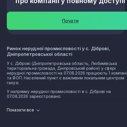
про компанії у повному доступі
Почати
Ринок нерудної промисловості у с. Діброві,
Дніпропетровської області
У с. Діброві (Дніпропетровська область, Любимівська
територіальна громада, Дніпровський район) у сфері
нерудної промисловості на 07.08.2026 працюють 1 компані
та ФОП. Населений пункт є важливим локальним центром
галузі.
У напрямку нерудної промисловості в с. Діброві на
07.08.2026 зареєстровано:
1 юридичних осіб
Показати все
0 ФОП
Розмір локального ринку с. Діброви за напрямко