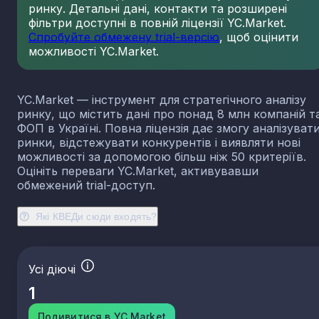
ринку. Детальні дані, контакти та розширені
23.13
Виробництво порожнистого скла
фільтри доступні в повній ліцензії YC.Market.
23.14
Виробництво скловолокна
Спробуйте обмежену trial-версію
, щоб оцінити
можливості YC.Market.
23.19
Виробництво й оброблення інших скляних виробі
у тому числі технічних
23.20
Виробництво вогнетривких виробів
YC.Market — інструмент для стратегічного аналізу
23.31
Виробництво керамічних плиток і плит
ринку, що містить дані про понад 8 млн компаній т
23.32
Виробництво цегли, черепиці та інших будівель
ФОП в Україні. Повна ліцензія дає змогу аналізуват
виробів із випаленої глини
ринки, відстежувати конкурентів і виявляти нові
23.41
Виробництво господарських і декоративних
можливості за допомогою більш ніж 50 критеріїв.
керамічних виробів
Оцініть переваги YC.Market, активувавши
23.42
Виробництво керамічних санітарно-технічних
обмежений trial-доступ.
виробів
23.43
Виробництво керамічних електроізоляторів та
Які КВЕДи сюди входять?
ізоляційної арматури
23.44
Виробництво інших керамічних виробів технічн
призначення
Усі діючі
23.49
Виробництво інших керамічних виробів
1
23.51
Виробництво цементу
23.52
Виробництво вапна та гіпсових сумішей
Подивитися в YC.Market