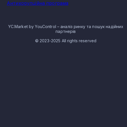
інвесторів та міжнародних партнерів, системно залучаюч
Антикорупційна програма
нових вкладників та створюючи нові проекти з різними
міжнародними організаціями. Експерти прогнозують
подальше зростання сектору та вважають його важливим
елементом для забезпечення економічного розвитку під
час післявоєнного відновлення держави.
YC.Market by YouControl – аналіз ринку та пошук надійних
партнерів
Нерудна промисловість в селі
© 2023-2025 All rights reserved
Діброва: особливості галузі
Сферу представлено підприємствами та організаціями, щ
можуть мати різні форми власності — як державні так і
приватні, а також змішані форми. Ринкова ніша включає в
себе як масштабні комплекси, так і малі та середні
компанії.
На території України існує велика кількість нерудних
копалин, при цьому значна кількість родовищ вже освоєна
Окреслюють сировину наступних типів:
хімічна мінеральна;
матеріали будівельного призначення;
гідромінеральні копалини;
інші типи нерудних копалин.