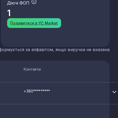
Діючі ФОП
 сланцю
1
Подивитися в YC.Market
их добрив
формується за алфавітом, якщо виручка не вказана
р'єрів
Контакти
+380*********