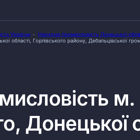
сть України
Нерудна промисловість Донецької обла
кої області, Горлівського району, Дебальцівської гро
мисловість м.
о, Донецької о