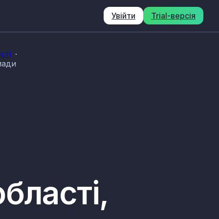
Увійти
Trial-версія
сті
мади
бласті,