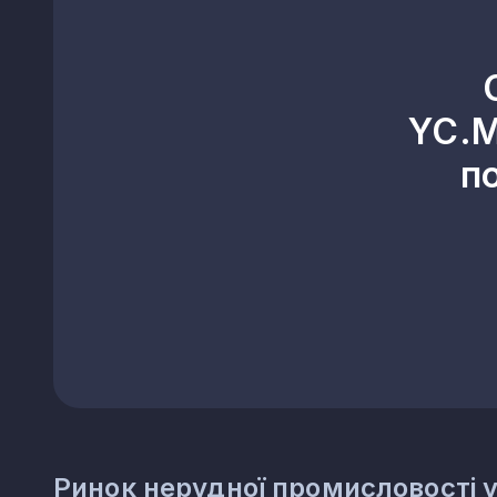
23.42
Виробництво керамічних с
23.43
Виробництво керамічних ел
23.44
Виробництво інших керамі
23.49
Виробництво інших керамі
YC.M
23.51
Виробництво цементу
п
23.52
Виробництво вапна та гіпс
23.61
Виготовлення виробів із б
23.62
Виготовлення виробів із гі
23.63
Виробництво бетонних роз
23.64
Виробництво сухих будіве
23.65
Виготовлення виробів із 
23.69
Виробництво інших виробів
23.70
Різання, оброблення та о
23.91
Виробництво абразивних в
23.99
Виробництво неметалевих мі
Ринок нерудної промисловості у