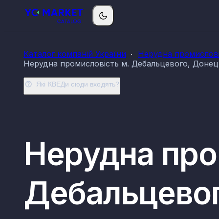
Каталог компаній України
Нерудна промислові
Нерудна промисловість м. Дебальцевого, Донець
Які КВЕДи сюди входять?
Нерудна про
Дебальцевог