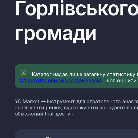
Горлівського
громади
Каталог надає лише загальну статистику по
Спробуйте обмежену trial-версію
, щоб оцінити
YC.Market — інструмент для стратегічного аналіз
аналізувати ринки, відстежувати конкурентів і 
обмежений trial-доступ.
КВЕДи нерудної проми