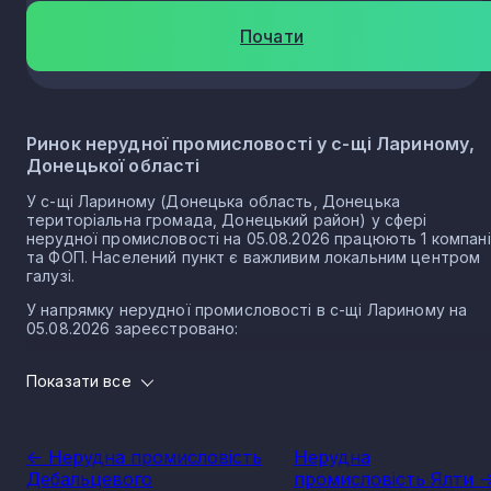
Почати
Ринок нерудної промисловості у с-щі Лариному,
Донецької області
У с-щі Лариному (Донецька область, Донецька
територіальна громада, Донецький район) у сфері
нерудної промисловості на 05.08.2026 працюють 1 компан
та ФОП. Населений пункт є важливим локальним центром
галузі.
У напрямку нерудної промисловості в с-щі Лариному на
05.08.2026 зареєстровано:
0 юридичних осіб
Показати все
1 ФОП
Нерудна промисловість в селищі Ларине є частиною
важливого сектору національної економіки держави, що
<- Нерудна промисловість
Нерудна
прямо впливає на утворення національного ВВП.
Дебальцевого
промисловість Ялти -