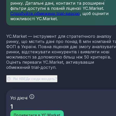
ринку. Детальні дані, контакти та розширені
23.13
Виробництво порожнистого скла
фільтри доступні в повній ліцензії YC.Market.
23.14
Виробництво скловолокна
Спробуйте обмежену trial-версію
, щоб оцінити
можливості YC.Market.
23.19
Виробництво й оброблення інших скляних виробі
у тому числі технічних
23.20
Виробництво вогнетривких виробів
YC.Market — інструмент для стратегічного аналізу
23.31
Виробництво керамічних плиток і плит
ринку, що містить дані про понад 8 млн компаній т
23.32
Виробництво цегли, черепиці та інших будівель
ФОП в Україні. Повна ліцензія дає змогу аналізуват
виробів із випаленої глини
ринки, відстежувати конкурентів і виявляти нові
23.41
Виробництво господарських і декоративних
можливості за допомогою більш ніж 50 критеріїв.
керамічних виробів
Оцініть переваги YC.Market, активувавши
23.42
Виробництво керамічних санітарно-технічних
обмежений trial-доступ.
виробів
23.43
Виробництво керамічних електроізоляторів та
Які КВЕДи сюди входять?
ізоляційної арматури
23.44
Виробництво інших керамічних виробів технічн
призначення
Усі діючі
23.49
Виробництво інших керамічних виробів
1
23.51
Виробництво цементу
23.52
Виробництво вапна та гіпсових сумішей
Подивитися в YC.Market