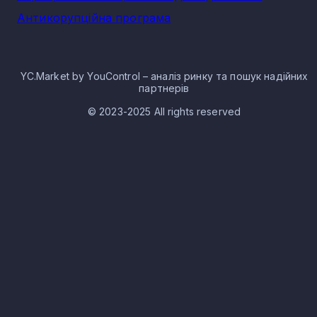
інвесторів та міжнародних партнерів, системно залучаюч
Антикорупційна програма
нових вкладників та створюючи нові проекти з різними
міжнародними організаціями. Експерти прогнозують
подальше зростання сектору та вважають його важливим
елементом для забезпечення економічного розвитку під
час післявоєнного відновлення держави.
YC.Market by YouControl – аналіз ринку та пошук надійних
партнерів
Нерудна промисловість в селі
© 2023-2025 All rights reserved
Новоселівка: особливості галузі
Сферу представлено підприємствами та організаціями, щ
можуть мати різні форми власності — як державні так і
приватні, а також змішані форми. Ринкова ніша включає в
себе як масштабні комплекси, так і малі та середні
компанії.
На території України існує велика кількість нерудних
копалин, при цьому значна кількість родовищ вже освоєна
Окреслюють сировину наступних типів:
хімічна мінеральна;
матеріали будівельного призначення;
гідромінеральні копалини;