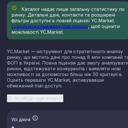
23.13
Виробництво порожнистого скла
Каталог надає лише загальну статистику по
23.14
Виробництво скловолокна
ринку. Детальні дані, контакти та розширені
фільтри доступні в повній ліцензії YC.Market.
23.19
Виробництво й оброблення інших скляних виробі
у тому числі технічних
Спробуйте обмежену trial-версію
, щоб оцінити
можливості YC.Market.
23.20
Виробництво вогнетривких виробів
23.31
Виробництво керамічних плиток і плит
23.32
Виробництво цегли, черепиці та інших будівель
YC.Market — інструмент для стратегічного аналізу
виробів із випаленої глини
ринку, що містить дані про понад 8 млн компаній т
23.41
Виробництво господарських і декоративних
ФОП в Україні. Повна ліцензія дає змогу аналізуват
керамічних виробів
ринки, відстежувати конкурентів і виявляти нові
23.42
Виробництво керамічних санітарно-технічних
можливості за допомогою більш ніж 50 критеріїв.
виробів
Оцініть переваги YC.Market, активувавши
обмежений trial-доступ.
23.43
Виробництво керамічних електроізоляторів та
ізоляційної арматури
Які КВЕДи сюди входять?
23.44
Виробництво інших керамічних виробів технічн
призначення
23.49
Виробництво інших керамічних виробів
23.51
Виробництво цементу
Усі діючі
23.52
Виробництво вапна та гіпсових сумішей