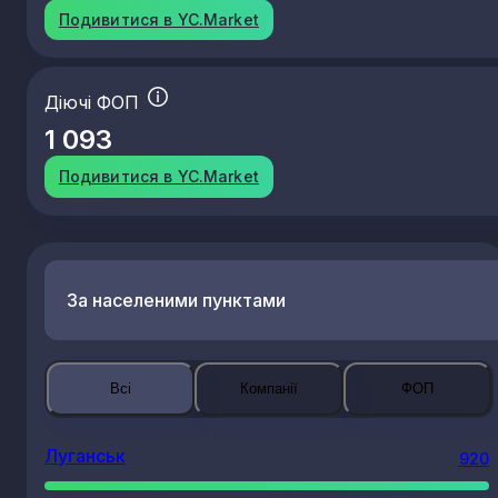
Подивитися в YC.Market
Діючі ФОП
1 093
Подивитися в YC.Market
За населеними пунктами
Всі
Компанії
ФОП
Луганськ
920