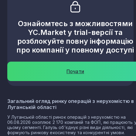
Юганівка
2
Ознайомтесь з можливостями
Вільхове
2
YC.Market у trial-версії та
розблокуйте повну інформацію
Мамушеве
1
про компанії у повному доступі
Тепличне
1
Почати
Георгіївка
1
Загальний огляд ринку операцій з нерухомістю в
Білогорівка
1
Луганській області
У Луганській області ринок операцій з нерухомістю на
06.08.2026 охоплює 2 170 компаній та ФОП, які працюють 
Лиман
1
цьому сегменті. Галузь об’єднує різні види діяльності, які
формують ринкову екосистему та конкурентні умови.