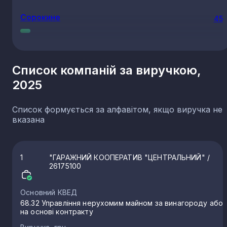
Сорокине
45
Антрацит
43
Список компаній за виручкою,
2025
Ровеньки
42
Список формується за алфавітом, якщо виручка не
Старобільськ
38
вказана
Брянка
17
1
"ГАРАЖНИЙ КООПЕРАТИВ "ЦЕНТРАЛЬНИЙ"
/
26175100
Кремінна
17
Основний КВЕД
68.32 Управління нерухомим майном за винагороду або
на основі контракту
Петрово-Красносілля
17