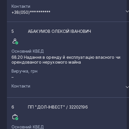
Контакти
+38(050)**********
Білокуракине
5
5
АБАКУМОВ ОЛЕКСІЙ ІВАНОВИЧ
Золоте
5
Основний КВЕД
Марківка
5
68.20 Надання в оренду й експлуатацію власного чи
орендованого нерухомого майна
Виручка, грн
Зимогір’я
4
–
Контакти
Новодружеськ
4
6
ПП "ДОЛ-ІНВЕСТ"
/ 32202196
Розкішне
4
Основний КВЕД
Біловодськ
4