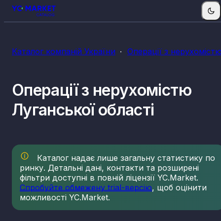
КВЕДи операцій з нерухомістю
Каталог компаній України
Операції з нерухоміст
68.10
Купівля та продаж власного нерухомого майна
68.20
Надання в оренду й експлуатацію власного чи
орендованого нерухомого майна
Операції з нерухомістю
68.31
Агентства нерухомості
Луганської області
68.32
Управління нерухомим майном за винагороду а
на основі контракту
Каталог надає лише загальну статистику по
ринку. Детальні дані, контакти та розширені
фільтри доступні в повній ліцензії YC.Market.
Спробуйте обмежену trial-версію
, щоб оцінити
можливості YC.Market.