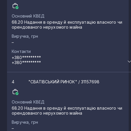
Попасна
8
Основний КВЕД
68.20 Надання в оренду й експлуатацію власного чи
орендованого нерухомого майна
Станиця Луганська
7
Виручка, грн
–
Контакти
Суходільськ
6
+380*********
+380*********
Новопсков
6
4
"СВАТІВСЬКИЙ РИНОК"
/ 31157698
Троїцьке
5
Основний КВЕД
68.20 Надання в оренду й експлуатацію власного чи
Олександрівськ
5
орендованого нерухомого майна
Виручка, грн
Боково-Хрустальне
–
5