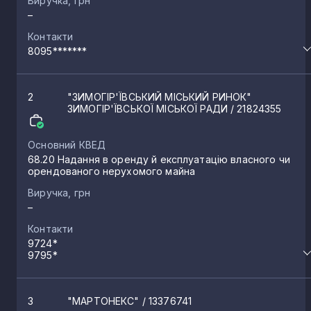
Виручка, грн
–
Первомайськ
17
Контакти
8095*******
Перевальськ
15
2
"ЗИМОГІР'ЇВСЬКИЙ МІСЬКИЙ РИНОК"
ЗИМОГІР'ЇВСЬКОЇ МІСЬКОЇ РАДИ
/ 21824355
Сватове
15
Основний КВЕД
68.20 Надання в оренду й експлуатацію власного чи
Голубівка
14
орендованого нерухомого майна
Виручка, грн
–
Лутугине
14
Контакти
9724*
Молодогвардійськ
9795*
13
Щастя
3
"МАРТОНЕКС"
/ 13376741
10