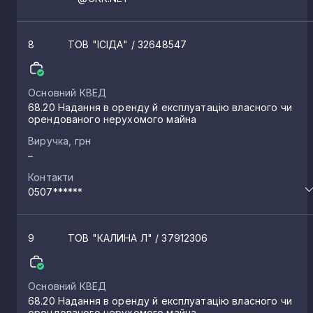
Тепле
3
8
ТОВ "ІСІДА"
/ 32648547
Катеринівка
3
Кріпенський
Основний КВЕД
3
68.20 Надання в оренду й експлуатацію власного чи
орендованого нерухомого майна
Ясенівський
Виручка, грн
3
–
Контакти
Чмирівка
3
0507******
Успенка
2
9
ТОВ "КАЛИНА Л"
/ 37912306
Біле
2
Основний КВЕД
68.20 Надання в оренду й експлуатацію власного чи
орендованого нерухомого майна