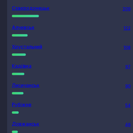
Сєвєродонецьк
209
Алчевськ
122
Хрустальний
108
Кадіївка
97
Лисичанськ
90
Рубіжне
54
Довжанськ
46