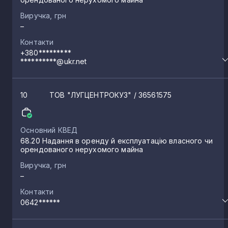
Фащівка
2
Виручка, грн
–
Сєверний
2
Контакти
+380*********
**********@ukr.net
Новоганнівка
2
10
ТОВ "ЛУГЦЕНТРОКУЗ"
/ 36561575
Любимівка
2
Основний КВЕД
Стара Краснянка
2
68.20 Надання в оренду й експлуатацію власного чи
орендованого нерухомого майна
Виручка, грн
Білолуцьк
2
–
Контакти
0642******
Новоайдар
2