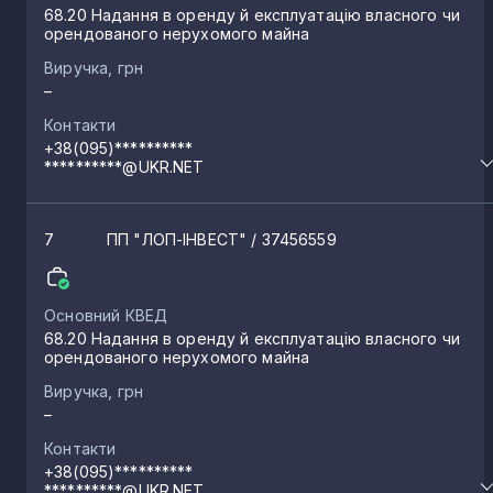
68.20 Надання в оренду й експлуатацію власного чи
орендованого нерухомого майна
Зоринськ
Виручка, грн
3
–
Контакти
Міусинськ
3
+38(095)**********
**********@UKR.NET
Іванівка
3
7
ПП "ЛОП-ІНВЕСТ"
/ 37456559
Мілове
3
Основний КВЕД
68.20 Надання в оренду й експлуатацію власного чи
Кипуче
орендованого нерухомого майна
3
Виручка, грн
–
Ізварине
3
Контакти
+38(095)**********
**********@UKR.NET