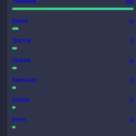
Тернопіль
365
Зборів
19
Чортків
15
Збараж
14
Бережани
12
Борщів
10
Бучач
10