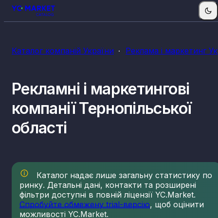
КВЕДи реклами і маркетинга
Каталог компаній України
Реклама і маркетинг У
70.21
Діяльність у сфері зв'язків із громадськістю
73.11
Рекламні агентства
Рекламні і маркетингові
73.12
Посередництво в розміщенні реклами в засобах
масової інформації
компанії Тернопільської
73.20
Дослідження кон'юнктури ринку та виявлення
громадської думки
області
Каталог надає лише загальну статистику по
ринку. Детальні дані, контакти та розширені
фільтри доступні в повній ліцензії YC.Market.
Спробуйте обмежену trial-версію
, щоб оцінити
можливості YC.Market.