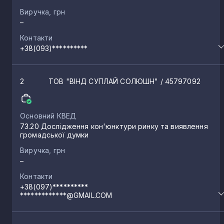
Заліщики
5
Виручка, грн
–
Контакти
Винятинці
5
+38(093)**********
Микулинці
4
2
ТОВ "ВІНД СУПЛАЙ СОЛЮШН"
/ 45797092
Біла
4
Основний КВЕД
73.20 Дослідження кон'юнктури ринку та виявлення
громадської думки
Вишнівець
3
Виручка, грн
–
Шумськ
3
Контакти
+38(097)**********
*************@GMAIL.COM
Байківці
3