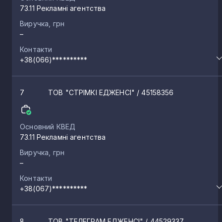
73.11 Рекламні агентства
Копичинці
2
Виручка, грн
–
Контакти
Скала-Подільська
2
+38(066)**********
Соборне
2
7
ТОВ "СТРІМКІ ЕДЖЕНСІ"
/ 45158356
Сільце
2
Основний КВЕД
73.11 Рекламні агентства
Скалат
2
Виручка, грн
–
Контакти
Котівка
2
+38(067)**********
Рохманів
2
8
ТОВ "ТЕЛЕГРАМ ЕДЖЕНСІ"
/ 44529337