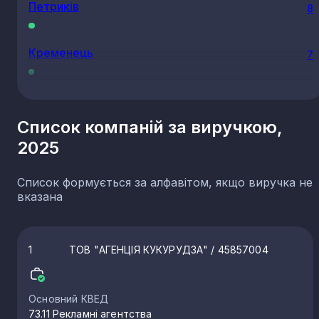
Петриків
8
Кременець
7
Гусятин
7
Список компаній за виручкою,
2025
Велика Березовиця
6
Список формується за алфавітом, якщо виручка не
Біла
5
вказана
Підгородне
5
1
ТОВ "АГЕНЦІЯ КУКУРУДЗА"
/ 45857004
Теребовля
5
Основний КВЕД
73.11 Рекламні агентства