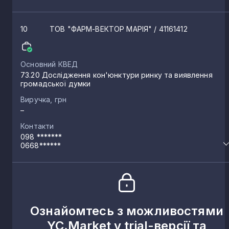
Великі Загайці
1
10
ТОВ "ФАРМ-ВЕКТОР МАРІЯ"
/ 41161412
Коханівка
1
Основний КВЕД
73.20 Дослідження кон'юнктури ринку та виявлення
громадської думки
Лози
1
Виручка, грн
–
Сапанів
Контакти
1
098 *******
0668******
Жуківці
1
Малі Кусківці
1
Ознайомтесь з можливостями
YC.Market у trial-версії та
Шушківці
1