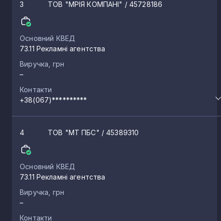
3
ТОВ "МРІЯ КОМПАНІ"
/ 45728186
Підволочиськ
3
Основний КВЕД
Монастириська
3
73.11 Рекламні агентства
Виручка, грн
–
Ланівці
2
Контакти
+38(067)**********
Гаї-Гречинські
2
4
ТОВ "МТ ПБС"
/ 45389310
Гаї-Шевченківські
2
Основний КВЕД
Великі Гаї
2
73.11 Рекламні агентства
Виручка, грн
–
Ренів
2
Контакти