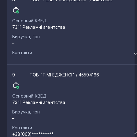
Смиківці
2
Основний КВЕД
73.11 Рекламні агентства
Старий Збараж
2
Виручка, грн
–
Контакти
Конопківка
2
Переволока
2
9
ТОВ "ТІМІ ЕДЖЕНСІ"
/ 45594166
Хоростків
2
Основний КВЕД
73.11 Рекламні агентства
Виручка, грн
Передмірка
1
–
Контакти
Снігурівка
1
+38(063)**********