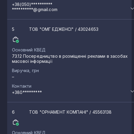
+38(050)**********
Заруддя
**********@gmail.com
2
Підгайці
5
ТОВ "ОМГ ЕДЖЕНСІ"
/ 43024653
2
Великий Ходачків
2
Основний КВЕД
73.12 Посередництво в розміщенні реклами в засобах
масової інформації
Ланівці
2
Виручка, грн
–
Контакти
Озеряни
2
+380*********
Порохова
2
6
ТОВ "ОРНАМЕНТ КОМПАНІ"
/ 45563138
Тарнавка
2
Основний КВЕД