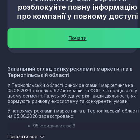
розблокуйте повну інформацію
про компанії у повному доступі
Почаїв
1
Почати
Лосятин
1
Чернелів-Руський
1
Загальний огляд ринку реклами і маркетинга в
Тернопільській області
Жовнівка
1
У Тернопільській області ринок реклами і маркетинга на
05.08.2026 охоплює 672 компаній та ФОП, які працюють у
цьому сегменті. Галузь об’єднує різні види діяльності, які
Лісники
1
формують ринкову екосистему та конкурентні умови.
У напрямку реклами і маркетинга в Тернопільській області
на 05.08.2026 зареєстровано:
Посухів
1
95 юридичних осіб
577 ФОП
Показати все
Плотича