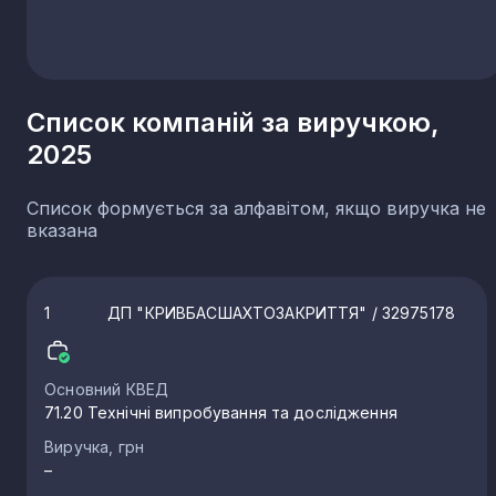
Тернопільська область
28
Чернігівська область
25
Чернівецька область
21
Список компаній за виручкою,
Севастополь
18
2025
Список формується за алфавітом, якщо виручка не
вказана
1
ДП "КРИВБАСШАХТОЗАКРИТТЯ"
/ 32975178
Основний КВЕД
71.20 Технічні випробування та дослідження
Виручка, грн
–