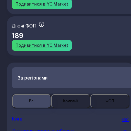
Подивитися в YC.Market
Діючі ФОП
189
Подивитися в YC.Market
За регіонами
Всі
Компанії
ФОП
Київ
651
Дніпропетровська область