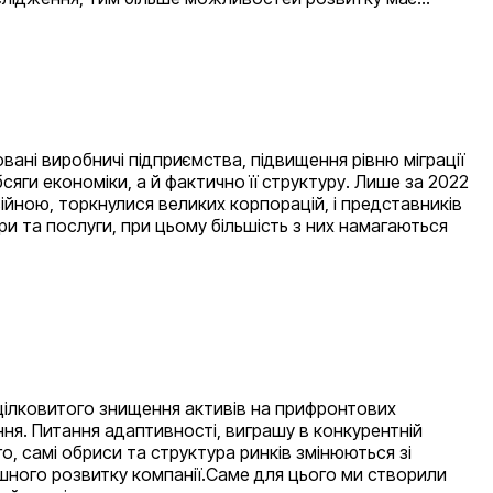
новані виробничі підприємства, підвищення рівню міграції
бсяги економіки, а й фактично її структуру. Лише за 2022
війною, торкнулися великих корпорацій, і представників
и та послуги, при цьому більшість з них намагаються
 цілковитого знищення активів на прифронтових
ння. Питання адаптивності, виграшу в конкурентній
, самі обриси та структура ринків змінюються зі
пішного розвитку компанії.Саме для цього ми створили