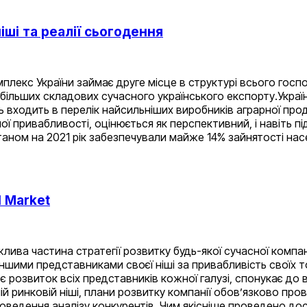
ші та реалії сьогодення
екс України займає друге місце в структурі всього госпо
айбільших складових сучасного українського експорту.Укра
нь входить в перелік найсильніших виробників аграрної прод
ої привабливості, оцінюється як перспективний, і навіть пі
 станом на 2021 рік забезпечували майже 14% зайнятості н
 Market
ива частина стратегії розвитку будь-якої сучасної компані
іншими представниками своєї ніші за привабливість своїх 
ює розвиток всіх представників кожної галузі, спонукає до
шій ринковій ніші, плани розвитку компанії обов’язково про
оведення аналізу конкурентів. Чим якісніше проведено д