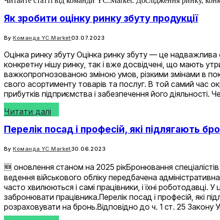
Читайте статті від команди YC.Market. Дослідження ринку, конку
Як зробити оцінку ринку збуту продукції
By
Команда YC.Market
03.07.2023
Оцінка ринку збуту Оцінка ринку збуту — це надважлива 
конкретну нішу ринку, так і вже досвідчені, що мають у
важкопрогнозованою зміною умов, різкими змінами в пок
свого асортименту товарів та послуг. В той самий час ок
прибутків підприємства і забезпечення його діяльності. 
Читати далі
Перелік посад і професій, які підлягають б
By
Команда YC.Market
30.06.2023
🆕 оновлення станом на 2025 рікБронювання спеціалістів
ведення військового обліку передбачена адміністративна
часто хвилюються і самі працівники, і їхні роботодавці. У
забронювати працівника.Перелік посад і професій, які пі
розраховувати на бронь.Відповідно до ч. 1 ст. 25 Закону 