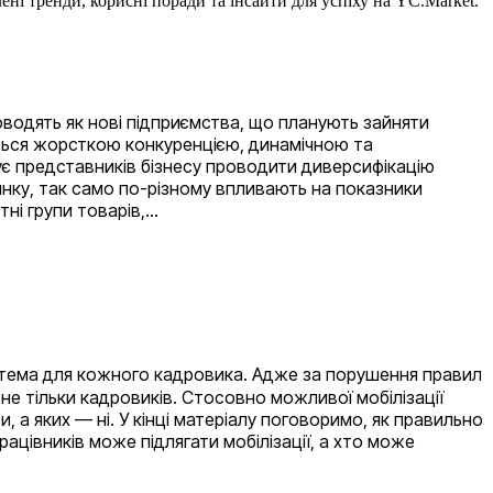
ені тренди, корисні поради та інсайти для успіху на YC.Market.
водять як нові підприємства, що планують зайняти
уються жорсткою конкуренцією, динамічною та
ує представників бізнесу проводити диверсифікацію
ринку, так само по-різному впливають на показники
тні групи товарів,…
ша тема для кожного кадровика. Адже за порушення правил
не тільки кадровиків. Стосовно можливої мобілізації
и, а яких — ні. У кінці матеріалу поговоримо, як правильно
ацівників може підлягати мобілізації, а хто може