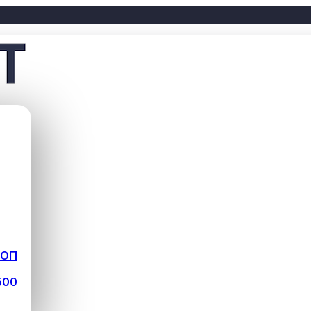
ФОП
500