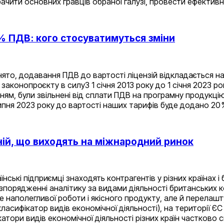
обачити основних гравців обраної галузі, провести ефектив
% ПДВ: кого стосуватимуться зміни
нято, додавання ПДВ до вартості ліцензій відкладається на
аконопроєкту в силуЗ 1 січня 2013 року до 1 січня 2023 ро
ям, були звільнені від сплати ПДВ на програмну продукцію.
1 липня 2023 року до вартості наших тарифів буде додано 2
ній, що виходять на міжнародний ринок
нські підприємці знаходять контрагентів у різних країнах 
зпорядженні аналітику за видами діяльності британських к
е наполегливої роботи і якісного продукту, але й перелашт
асифікатор видів економічної діяльності), на території ЄС 
ифікатори видів економічної діяльності різних країн частково