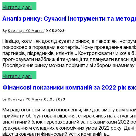
Читати далі
Аналіз ринку: Сучасні інструменти та метод
By
Команда YC.Market
19.05.2023
Навіщо, коли і як досліджувати ринок, а також які інстру
покроково з порадами експертів. Чому проведення аналіз
партнерів, підрядників, клієнтів… Контролювати чи хоча 
прогнозувати найближчі тенденції та планувати власні д
Дослідження ринку можна порівняти зі збором анамнезу,
Читати далі
Фінансові показники компаній за 2022 рік вж
By
Команда YC.Market
08.05.2023
Ми раді оголосити про оновлення, яке дає змогу вам знай
приймати обґрунтовані рішення, спираючись на актуальні
аналітичний блок перерахований за показниками 2022 року
урахуванням складних економічних умов 2022 року. Дані у з
відслідковувати фінансовий успіх компаній в…