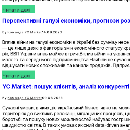
Читати далі
Перспективні галузі економіки, прогнози роз
By
Команда YC.Market
14.06.2023
Вплив війни на галузі економіки в Україні без сумніву нес
— це лише деякі з факторів змін економічного статусу краї
рік, ВВП України впав майже втричі.Вплив війни на україн
малого та середнього підприємництва.Найбільше сучасні 
відшукати нових споживачів та канали продажів. Підпри
Читати далі
YC.Market: пошук клієнтів, аналіз конкурен
By
Команда YC.Market
09.06.2023
Сучасні умови, в яких діє український бізнес, явно не м
територіях до викликів релокації, міграційних процесів, 
боротьбі та пошуку нових можливостей набуває гостріших 
швидкістю світла. В таких умовах якісний data-driven ан