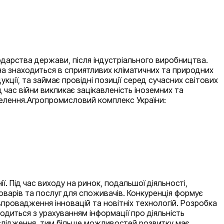
дарства держави, після індустріального виробництва.
їна знаходиться в сприятливих кліматичних та природних
укції, та займає провідні позиції серед сучасних світових
д час війни викликає зацікавленість іноземних та
аселення.Агропромисловий комплекс України:
ї. Під час виходу на ринок, подальшої діяльності,
товарів та послуг для споживачів. Конкуренція формує
 впровадження інновацій та новітніх технологій. Розробка
водиться з урахуванням інформації про діяльність
ослідження, тим більше можливостей розвитку має…