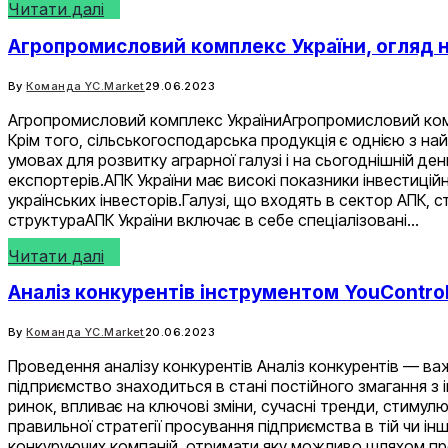
Читати далі
Агропромисловий комплекс України, огляд ні
By
Команда YC.Market
29.06.2023
Агропромисловий комплекс УкраїниАгропромисловий компл
Крім того, сільськогосподарська продукція є однією з н
умовах для розвитку аграрної галузі і на сьогоднішній де
експортерів.АПК України має високі показники інвестиційн
українських інвесторів.Галузі, що входять в сектор АПК,
структураАПК України включає в себе спеціалізовані…
Читати далі
Аналіз конкурентів інструментом YouControl
By
Команда YC.Market
20.06.2023
Проведення аналізу конкурентів Аналіз конкурентів — важл
підприємство знаходиться в стані постійного змагання з 
ринок, впливає на ключові зміни, сучасні тренди, стимул
правильної стратегії просування підприємства в тій чи ін
конкуруючих компаній, отримати яку можливо шляхом пр