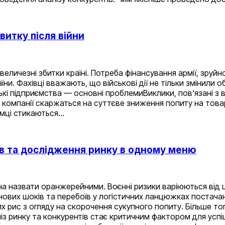
витку після війни
е величезні збитки країні. Потреба фінансування армії, зруй
ни. Фахівці вважають, що військові дії не тільки змінили о
ські підприємства — основні проблемиВиклики, пов’язані з 
компанії скаржаться на суттєве зниження попиту на товар
ємці стикаються…
тів та дослідження ринку в одному меню
ожна назвати оранжерейними. Воєнні ризики варіюються від
цінових шоків та перебоїв у логістичних ланцюжках постача
рис з огляду на скорочення сукупного попиту. Більше того
аліз ринку та конкурентів стає критичним фактором для ус