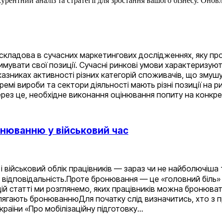
рентний аналіз та стратегії для зростання вашого бізнесу. Оновл
складова в сучасних маркетингових дослідженнях, яку про
тримувати свої позиції. Сучасні ринкові умови характериз
азниках активності різних категорій споживачів, що змуш
ремі вироби та сектори діяльності мають різні позиції на 
Через це, необхідне виконання оцінювання попиту на конкре
ронюванню у військовий час
 і військовий облік працівників — зараз чи не найболючі
 відповідальність.Проте бронювання — це «головний біль» 
 цій статті ми розглянемо, яких працівників можна бронюват
длягають бронюваннюДля початку слід визначитись, хто з пр
України «Про мобілізаційну підготовку…