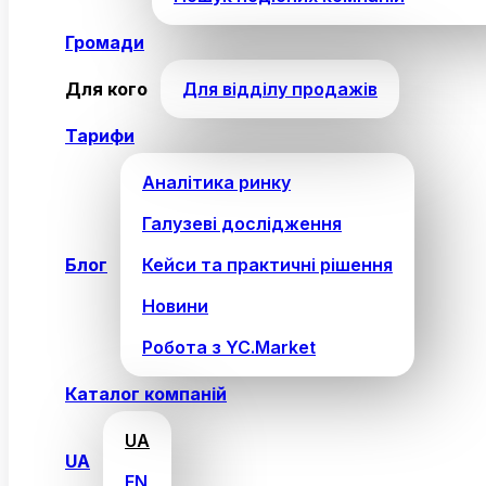
Громади
Для кого
Для відділу продажів
Тарифи
Аналітика ринку
Галузеві дослідження
Блог
Кейси та практичні рішення
Новини
Робота з YC.Market
Каталог компаній
UA
UA
EN