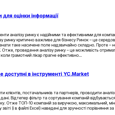
и для оцінки інформації
менти аналізу ринку є надійними та ефективними для компан
у ринку критично важливе для бізнесу Ринок – це середов
б знати таке насичене поле надзвичайно складно. Проте – н
ії. Отже, проведення аналізу ринку – це можливість отрим
 коли грамотний лікар прагне ефективно…
е доступні в інструменті YC.Market
ти клієнтів, постачальників та партнерів, проводити аналі
 дані. Відтепер фільтр та сортування компаній відбуваєть
. Отже ТОП-10 компаній за виручкою, максимальний, мініма
віті (і в файлі Excel) наведені для зручності порівняння за