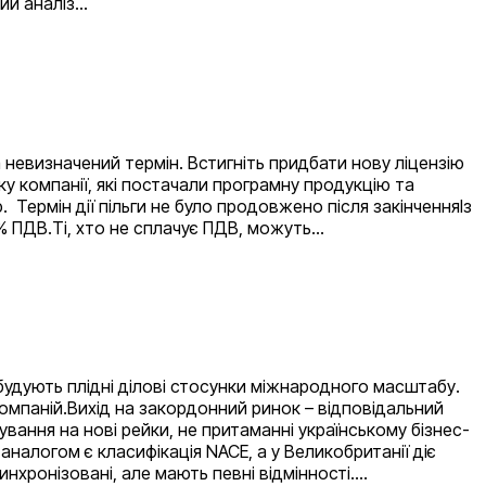
ний аналіз…
 невизначений термін. Встигніть придбати нову ліцензію
ку компанії, які постачали програмну продукцію та
 Термін дії пільги не було продовжено після закінченняІз
0 % ПДВ.Ті, хто не сплачує ПДВ, можуть…
і будують плідні ділові стосунки міжнародного масштабу.
омпаній.Вихід на закордонний ринок – відповідальний
ування на нові рейки, не притаманні українському бізнес-
аналогом є класифікація NACE, а у Великобританії діє
 синхронізовані, але мають певні відмінності.…