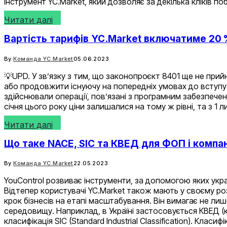
інструмент YC.Market, який дозволяє за декілька кліків п
Читати далі
Вартість тарифів YC.Market включатиме 20 
By
Команда YC.Market
05.06.2023
💡UPD. У зв’язку з тим, що законопроєкт 8401 ще не прий
або продовжити існуючу на попередніх умовах до вступу з
здійснювали операції, пов’язані з програмним забезпеченн
січня цього року ціни залишалися на тому ж рівні, та з 
Читати далі
Що таке NACE, SIC та КВЕД для ФОП і компа
By
Команда YC.Market
22.05.2023
YouControl розвиває інструменти, за допомогою яких украї
Відтепер користувачі YC.Market також мають у своєму ро
крок бізнесів на етапі масштабування. Він вимагає не лиш
середовищу. Наприклад, в Україні застосовується КВЕД (кл
класифікація SIC (Standard Industrial Classification). Клас