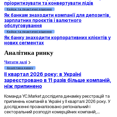
пріоритизувати та конвертувати лідів
Кейси та практичні рішення
Як банкам знаходити компанії для депозитів,
зарплатних проєктів і валютного
обслуговування
Кейси та практичні рішення
Як банку знаходити корпоративних клієнтів у
нових сегментах
Аналітика ринку
Читати далі
Аналітика ринку
II квартал 2026 року: в Україні
зареєстровано в 11 разів більше компаній,
ніж припинено
Команда YC.Market дослідила динаміку реєстрацій та
припинень компаній в Україні у ІІ кварталі 2026 року. У
дослідженні проаналізовано регіональний і
секторальний розподіл комерційних компаній,…