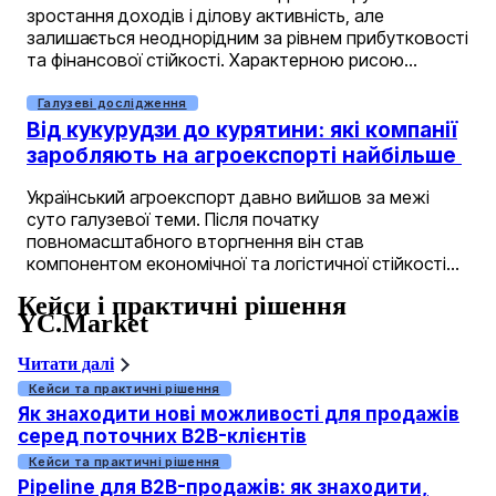
зростання доходів і ділову активність, але
залишається неоднорідним за рівнем прибутковості
та фінансової стійкості. Характерною рисою…
Галузеві дослідження
Від кукурудзи до курятини: які компанії
заробляють на агроекспорті найбільше
Український агроекспорт давно вийшов за межі
суто галузевої теми. Після початку
повномасштабного вторгнення він став
компонентом економічної та логістичної стійкості…
Кейси і практичні рішення
YC.Market
Читати далі
Кейси та практичні рішення
Як знаходити нові можливості для продажів
серед поточних B2B-клієнтів
Кейси та практичні рішення
Pipeline для B2B-продажів: як знаходити,