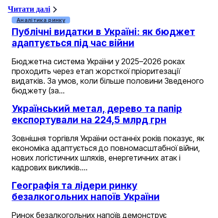
Читати далі
Аналітика ринку
Публічні видатки в Україні: як бюджет
адаптується під час війни
Бюджетна система України у 2025–2026 роках
проходить через етап жорсткої пріоритезації
видатків. За умов, коли більше половини Зведеного
бюджету (за…
Український метал, дерево та папір
експортували на 224,5 млрд грн
Зовнішня торгівля України останніх років показує, як
економіка адаптується до повномасштабної війни,
нових логістичних шляхів, енергетичних атак і
кадрових викликів.…
Географія та лідери ринку
безалкогольних напоїв України
Ринок безалкогольних напоїв демонструє