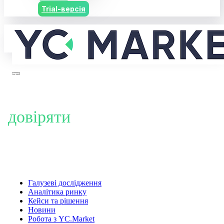
Trial-версія
Блог YC.Market: дані про
ринок, яким можна
довіряти
Поради щодо аналізу ринків, аналізу конкурентів, виходу на
нові ринки, пошуку нових клієнтів і партнерів. Приймайте
рішення, засновані на аналізі відкритих даних.
Галузеві дослідження
Аналітика ринку
Кейси та рішення
Новини
Робота з YC.Market