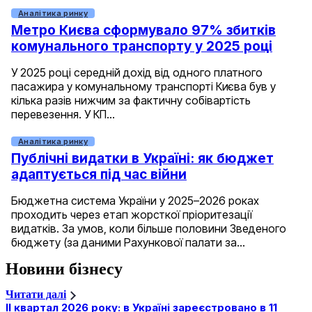
Аналітика ринку
Метро Києва сформувало 97% збитків
комунального транспорту у 2025 році
У 2025 році середній дохід від одного платного
пасажира у комунальному транспорті Києва був у
кілька разів нижчим за фактичну собівартість
перевезення. У КП…
Аналітика ринку
Публічні видатки в Україні: як бюджет
адаптується під час війни
Бюджетна система України у 2025–2026 роках
проходить через етап жорсткої пріоритезації
видатків. За умов, коли більше половини Зведеного
бюджету (за даними Рахункової палати за…
Новини бізнесу
Читати далі
II квартал 2026 року: в Україні зареєстровано в 11