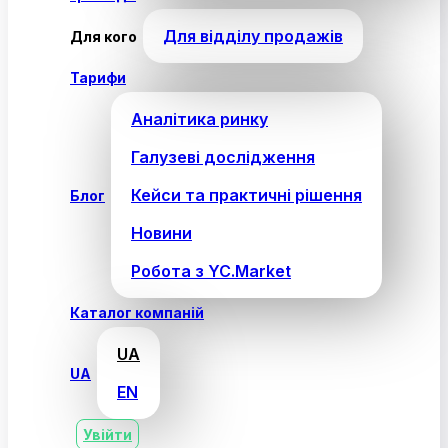
Для відділу продажів
Для кого
Тарифи
Аналітика ринку
Галузеві дослідження
Кейси та практичні рішення
Блог
Новини
Робота з YC.Market
Каталог компаній
UA
UA
EN
Увійти