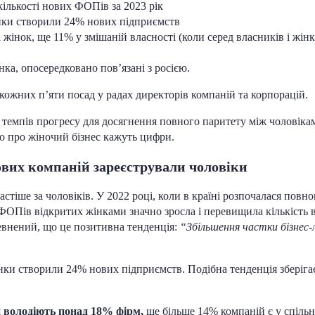
кількості нових ФОПів за 2023 рік
інки створили 24% нових підприємств
жінок, ще 11% у змішаній власності (коли серед власників і жінка
нка, опосередковано пов’язані з росією.
 кожних п’яти посад у радах директорів компаній та корпорацій.
темпів прогресу для досягнення повного паритету між чоловіками 
 що про жіночий бізнес кажуть цифри.
ових компаній зареєстрували чоловіки
стіше за чоловіків. У 2022 році, коли в країні розпочалася повно
ФОПів відкритих жінками значно зросла і перевищила кількість в
евнений, що це позитивна тенденція:
“Збільшення частки бізнес-л
нки створили 24% нових підприємств. Подібна тенденція зберігає
 володіють понад 18% фірм,
ще більше 14% компаній є у спільн