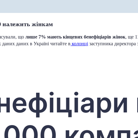
00 належить жінкам
’ясували, що
лише 7% мають кінцевих бенефіціарів жінок
, ще 
х даних даних в Україні читайте в
колонці
заступника директора 