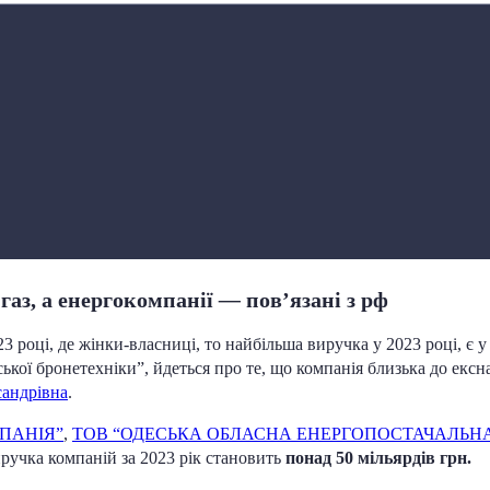
 газ, а енергокомпанії
—
пов’язані з рф
році, де жінки-власниці, то найбільша виручка у 2023 році, є у
ої бронетехніки”, йдеться про те, що компанія близька до ексн
андрівна
.
ПАНІЯ”
,
ТОВ “ОДЕСЬКА ОБЛАСНА ЕНЕРГОПОСТАЧАЛЬН
ручка компаній за 2023 рік становить
понад 50 мільярдів грн.