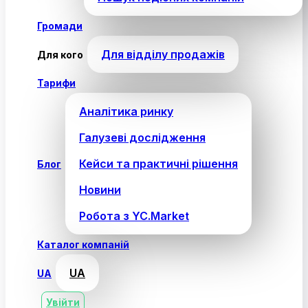
Громади
Для відділу продажів
Для кого
Тарифи
Аналітика ринку
Галузеві дослідження
Кейси та практичні рішення
Блог
Новини
Робота з YC.Market
Каталог компаній
UA
UA
Увійти