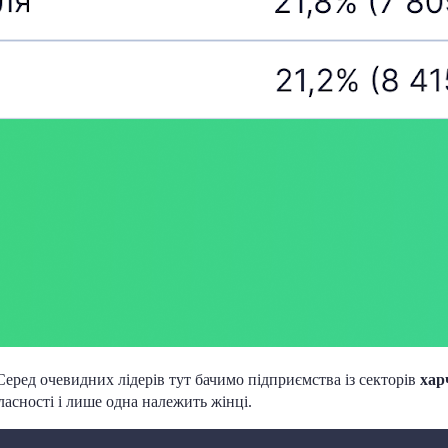
Серед очевидних лідерів тут бачимо підприємства із секторів
хар
ласності і лише одна належить жінці.