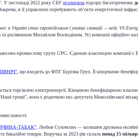
. У листопаді 2022 року СБУ
оголосила
підозру багаторічному
д
Зокрема, в її управлінні перебувають об’єкти енергетичної інфр
знес в Україні стає європейським і уникає санкцій — кейс VS Energ
а росіянином Михайлом Воєводіним. Усі компанії офіційно нале
інансово-промислову групу UPG. Єдиною власницею компанії є 
ПІВНІЧ”
, що входить до ФПГ Бурізма Груп. Її кінцевими бенефіц
ається торгівлею електроенергії. Кінцевою бенефіціарною влас
Наші гроші”, вона є родичкою екс-депутата Миколаївської міськ
ромисловості:
ИЧИНА-ТАБАК”
. Любов Сухомлин — колишня дружина ексмініс
а бакалійні товари. Виручка за 2023 рік склала
понад 15 мільяр