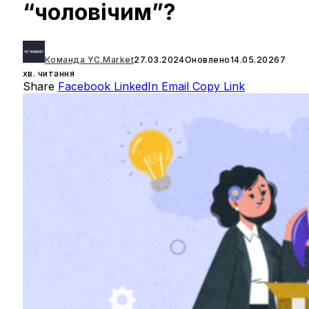
“чоловічим”?
Команда YC.Market
27.03.2024
Оновлено
14.05.2026
7
хв. читання
Share
Facebook
LinkedIn
Email
Copy Link