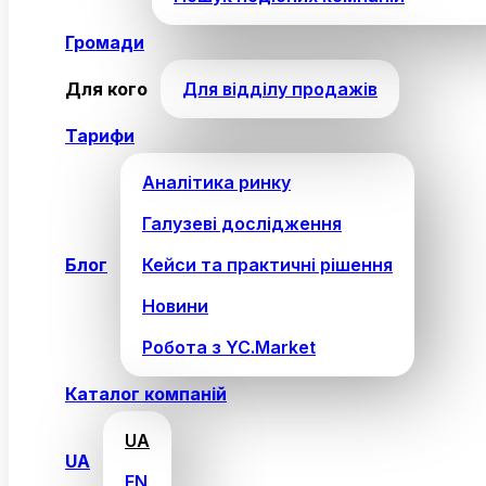
Громади
Для кого
Для відділу продажів
Тарифи
Аналітика ринку
Галузеві дослідження
Блог
Кейси та практичні рішення
Новини
Робота з YC.Market
Каталог компаній
UA
UA
EN