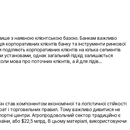
 лише з наявною клієнтською базою. Банкам важливо
ія корпоративних клієнтів банку та інструменти ринкової
 поділяють корпоративних клієнтів на кілька сегментів
ми установами, однак загальний підхід залишається
ли мова про поточних клієнтів, а й для лідів…
н став компонентом економічної та логістичної стійкості
итрат і торговельних правил. Тому важливо дивитися не
спортні центри. Агропродовольчий сектор традиційно є
раїни, або $22,5 млрд. В цьому матеріалі, використовуючи