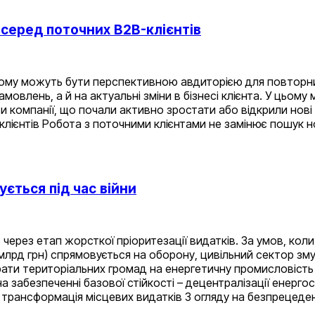
 серед поточних B2B-клієнтів
тому можуть бути перспективною авдиторією для повторних 
овлень, а й на актуальні зміни в бізнесі клієнта. У цьому
 компанії, що почали активно зростати або відкрили нові ф
ієнтів Робота з поточними клієнтами не замінює пошук нов
ується під час війни
через етап жорсткої пріоритезації видатків. За умов, ко
,4 млрд грн) спрямовується на оборону, цивільний сектор з
рати територіальних громад на енергетичну промисловість 
а забезпеченні базової стійкості – децентралізації енерго
а трансформація місцевих видатків З огляду на безпрецед