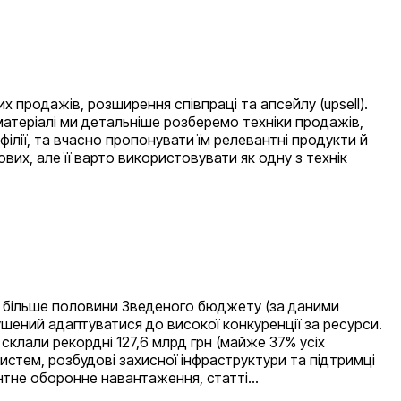
продажів, розширення співпраці та апсейлу (upsell).
 матеріалі ми детальніше розберемо техніки продажів,
ілії, та вчасно пропонувати їм релевантні продукти й
их, але її варто використовувати як одну з технік
ли більше половини Зведеного бюджету (за даними
мушений адаптуватися до високої конкуренції за ресурси.
склали рекордні 127,6 млрд грн (майже 37% усіх
систем, розбудові захисної інфраструктури та підтримці
ентне оборонне навантаження, статті…