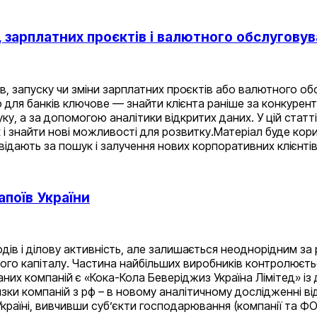
, зарплатних проєктів і валютного обслугову
ів, запуску чи зміни зарплатних проєктів або валютного 
 для банків ключове — знайти клієнта раніше за конкурент
, а за допомогою аналітики відкритих даних. У цій статті
к і знайти нові можливості для розвитку.Матеріал буде ко
овідають за пошук і залучення нових корпоративних клієнтів
апоїв України
в і ділову активність, але залишається неоднорідним за р
го капіталу. Частина найбільших виробників контролюєтьс
их компаній є «Кока-Кола Беверіджиз Україна Лімітед» із 
’язки компаній з рф – в новому аналітичному дослідженні в
країні, вивчивши субʼєкти господарювання (компанії та ФО