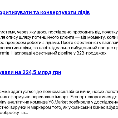
іоритизувати та конвертувати лідів
 систему, через яку щось послідовно проходить від початку 
 опису шляху потенційного клієнта — від моменту, коли к
або процесом роботи з лідами. Проте ефективність пайпла
спективні ліди, то навіть ідеально вибудований процес п
льтатів: Насправді ефективний pipeline у B2B-продажах…
ували на 224,5 млрд грн
номіка адаптується до повномасштабної війни, нових логісти
тання сформував переважно імпорт. Експорт скоротився до 
ку аналітична команда YC.Market розбирала у дослідженні 
ої виручки й маркером того, як український бізнес вбудов
вообробку та…