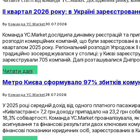
Читайте статті від команди YC.Market. Дослідження ринку, конку
II квартал 2026 року: в Україні зареєстрован
By
Команда YC.Market
30.07.2026
Команда YC.Market дослідила динаміку реєстрацій та припи
розподіл комерційних компаній, що були зареєстровані в пе
кварталом 2025 року. Регіональний розподіл Упродовж ІІ 
традиційно зосереджувалася у столиці: у Києві зареєструв
зареєстрували 705 компаній. Далі розташувалися Дніпр
Читати далі
Метро Києва сформувало 97% збитків комун
By
Команда YC.Market
28.07.2026
У 2025 році середній дохід від одного платного пасажира
«Київпастранс» 7,2 грн доходу припадало на 23,2 грн собі
18,3% собівартості. Команда YC.Market проаналізувала, я
асигнування та фінансові результати двох ключових кому
фінансові показники юридичних осіб, зареєстрованих в Ки