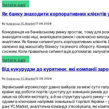
Читати далі
Як банку знаходити корпоративних клієнтів 
By
Команда YC.Market
17.06.2026
Конкуренція на банківському ринку зростає, тому для 
знаходити нові ніші, аналізувати ринок і своєчасно вихо
аналітики. Як банки сегментують корпоративних клієнтів О
залежно від масштабу бізнесу та річного обороту. Конкр
схожим: Коли правильна сегментація допомагає залучати б
Читати далі
Від кукурудзи до курятини: які компанії за
By
Команда YC.Market
12.06.2026
Український агроекспорт давно вийшов за межі суто галу
країни: від роботи портів і доступу до зовнішніх ринків
лише на обсяги експорту, а й на структуру цього ринку 
одним із ключових напрямів зовнішньої торгівлі України –
дані YC.Market, аналітична команда зʼясовувала, які компа