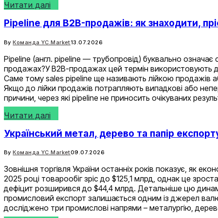
Читати далі
Pipeline для B2B-продажів: як знаходити, пр
By
Команда YC.Market
13.07.2026
Pipeline (англ. pipeline — трубопровід) буквально означає
продажах?У B2B-продажах цей термін використовують для
Саме тому sales pipeline ще називають лійкою продажів 
Якщо до лійки продажів потрапляють випадкові або непер
причини, через які pipeline не приносить очікуваних резу
Читати далі
Український метал, дерево та папір експорт
By
Команда YC.Market
09.07.2026
Зовнішня торгівля України останніх років показує, як еко
2025 році товарообіг зріс до $125,1 млрд, однак це зрос
дефіцит розширився до $44,4 млрд. Детальніше цю динамі
промисловий експорт залишається одним із джерел валютн
досліджено три промислові напрями – металургію, дере