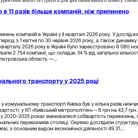
рентний аналіз та стратегії для зростання вашого бізнесу. Оновл
о в 11 разів більше компаній, ніж припинено
нень компаній в Україні у ІІ кварталі 2026 року. У дослід
ріод з 1 квітня по 30 червня 2026 року, а також динаміку зм
кварталу 2026 року в Україні було зареєстровано 8 080 но
али 2 754 компанії, що складає 34 % від загальної кількост
опетровська область —…
ального транспорту у 2025 році
 у комунальному транспорті Києва був у кілька разів нижчи
вартості, у КП «Київський метрополітен» – 8 грн на 43,7 г
к у 2020–2025 роках змінювалися собівартість перевезень,
нальних перевізників столиці. Окремо дослідили структур
єві, з основним видом економічної діяльності 49.31…