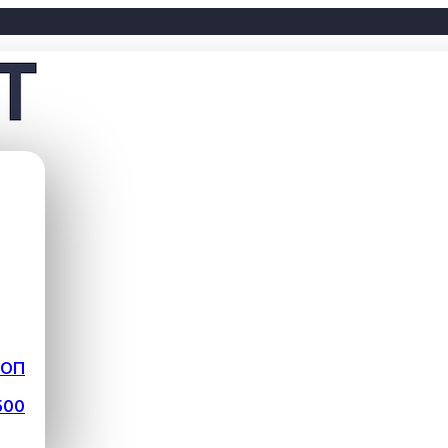
ФОП
500