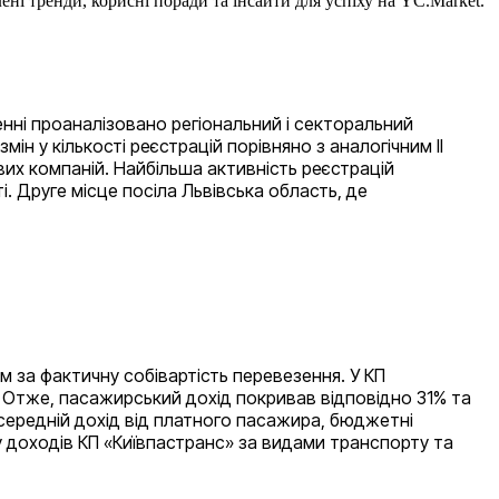
ені тренди, корисні поради та інсайти для успіху на YC.Market.
женні проаналізовано регіональний і секторальний
ін у кількості реєстрацій порівняно з аналогічним ІІ
вих компаній. Найбільша активність реєстрацій
і. Друге місце посіла Львівська область, де
м за фактичну собівартість перевезення. У КП
рн. Отже, пасажирський дохід покривав відповідно 31% та
 середній дохід від платного пасажира, бюджетні
у доходів КП «Київпастранс» за видами транспорту та