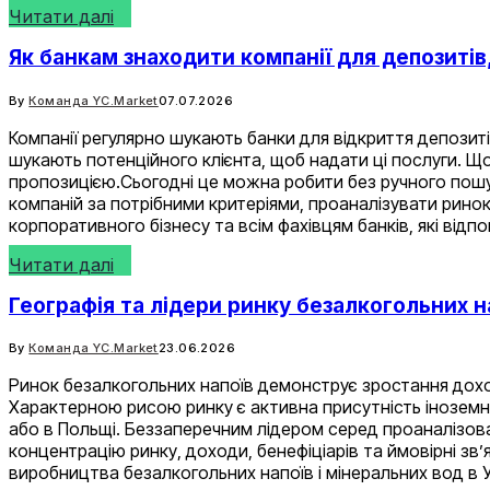
Читати далі
Як банкам знаходити компанії для депозитів
By
Команда YC.Market
07.07.2026
Компанії регулярно шукають банки для відкриття депозит
шукають потенційного клієнта, щоб надати ці послуги. Що
пропозицією.Сьогодні це можна робити без ручного пошуку
компаній за потрібними критеріями, проаналізувати рино
корпоративного бізнесу та всім фахівцям банків, які відп
Читати далі
Географія та лідери ринку безалкогольних н
By
Команда YC.Market
23.06.2026
Ринок безалкогольних напоїв демонструє зростання доході
Характерною рисою ринку є активна присутність іноземно
або в Польщі. Беззаперечним лідером серед проаналізован
концентрацію ринку, доходи, бенефіціарів та ймовірні зв
виробництва безалкогольних напоїв і мінеральних вод в У