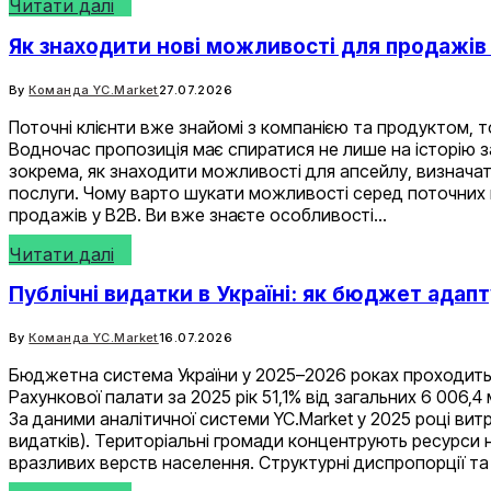
Читати далі
Як знаходити нові можливості для продажів
By
Команда YC.Market
27.07.2026
Поточні клієнти вже знайомі з компанією та продуктом, 
Водночас пропозиція має спиратися не лише на історію зам
зокрема, як знаходити можливості для апсейлу, визначати
послуги. Чому варто шукати можливості серед поточних кл
продажів у B2B. Ви вже знаєте особливості…
Читати далі
Публічні видатки в Україні: як бюджет адапт
By
Команда YC.Market
16.07.2026
Бюджетна система України у 2025–2026 роках проходить 
Рахункової палати за 2025 рік 51,1% від загальних 6 006
За даними аналітичної системи YC.Market у 2025 році вит
видатків). Територіальні громади концентрують ресурси н
вразливих верств населення. Структурні диспропорції т