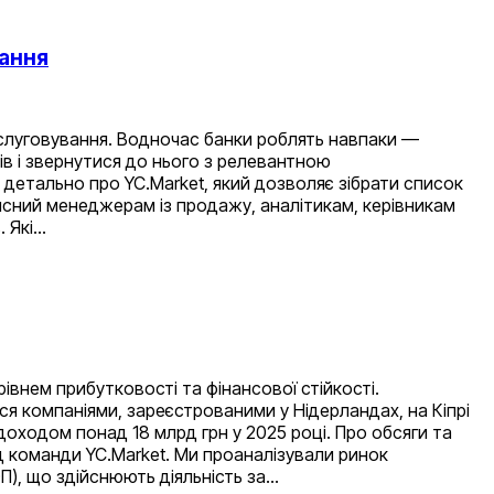
вання
обслуговування. Водночас банки роблять навпаки —
ів і звернутися до нього з релевантною
 детально про YC.Market, який дозволяє зібрати список
рисний менеджерам із продажу, аналітикам, керівникам
. Які…
івнем прибутковості та фінансової стійкості.
я компаніями, зареєстрованими у Нідерландах, на Кіпрі
доходом понад 18 млрд грн у 2025 році. Про обсяги та
ід команди YC.Market. Ми проаналізували ринок
П), що здійснюють діяльність за…