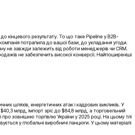
до кінцевого результату. То що таке Pipeline у B2B-
омпанія потрапила до вашої бази, до укладання угоди.
йну не завжди залежить від роботи менеджерів чи CRM.
родажів не забезпечить високої конверсії. Найпоширеніші
чних шляхів, енергетичних атак і кадрових викликів. У
$40,3 млрд, імпорт зріс до $84,8 млрд, а торговельний
про зовнішню торгівлю України у 2025 році. На цьому тлі
ується у глобальні виробничі ланцюги. У цьому матеріалі