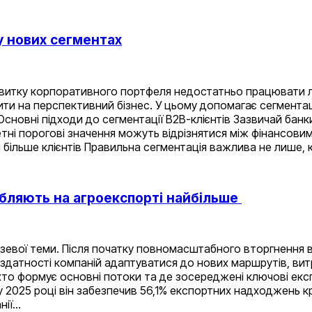
у нових сегментах
розвитку корпоративного портфеля недостатньо працювати
дити на перспективний бізнес. У цьому допомагає сегментац
сновні підходи до сегментації B2B-клієнтів Зазвичай банки
етні порогові значення можуть відрізнятися між фінансови
ільше клієнтів Правильна сегментація важлива не лише, ко
робляють на агроекспорті найбільше
зевої теми. Після початку повномасштабного вторгнення ві
 до здатності компаній адаптуватися до нових маршрутів, в
– хто формує основні потоки та де зосереджені ключові ек
 у 2025 році він забезпечив 56,1% експортних надходжень к
нії…