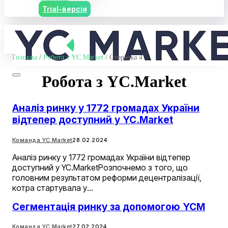
Trial-версія
Головна
/
Робота з YC.Market
/
Сторінка 4
Робота з YC.Market
Аналіз ринку у 1772 громадах України
відтепер доступний у YC.Market
Команда YC.Market
28.02.2024
Аналіз ринку у 1772 громадах України відтепер
доступний у YC.MarketРозпочнемо з того, що
головним результатом реформи децентралізації,
котра стартувала у…
Сегментація ринку за допомогою YCM
Команда YC.Market
27.02.2024