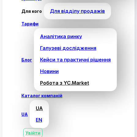
Для відділу продажів
Для кого
Тарифи
Аналітика ринку
Галузеві дослідження
Кейси та практичні рішення
Блог
Новини
Робота з YC.Market
Каталог компаній
UA
UA
EN
Увійти