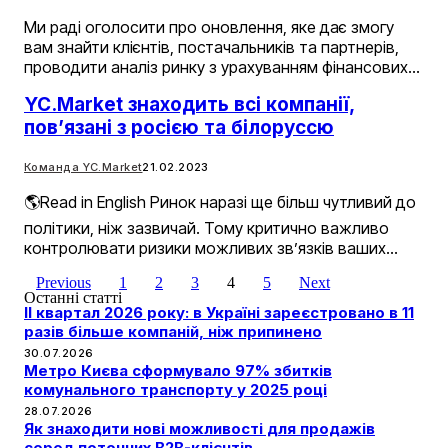
Ми раді оголосити про оновлення, яке дає змогу
вам знайти клієнтів, постачальників та партнерів,
проводити аналіз ринку з урахуванням фінансових…
YC.Market знаходить всі компанії,
пов’язані з росією та білоруссю
Команда YC.Market
21.02.2023
🌎Read in English Ринок наразі ще більш чутливий до
політики, ніж зазвичай. Тому критично важливо
контролювати ризики можливих зв’язків ваших…
Previous
1
2
3
4
5
Next
Останні статті
II квартал 2026 року: в Україні зареєстровано в 11
разів більше компаній, ніж припинено
30.07.2026
Метро Києва сформувало 97% збитків
комунального транспорту у 2025 році
28.07.2026
Як знаходити нові можливості для продажів
серед поточних B2B-клієнтів