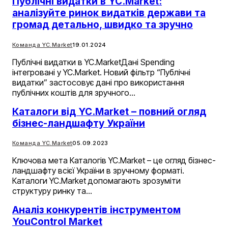
Публічні видатки в YC.Market:
аналізуйте ринок видатків держави та
громад детально, швидко та зручно
Команда YC.Market
19.01.2024
Публічні видатки в YC.MarketДані Spending
інтегровані у YC.Market. Новий фільтр “Публічні
видатки” застосовує дані про використання
публічних коштів для зручного…
Каталоги від YC.Market – повний огляд
бізнес-ландшафту України
Команда YC.Market
05.09.2023
Ключова мета Каталогів YC.Market – це огляд бізнес-
ландшафту всієї України в зручному форматі.
Каталоги YC.Market допомагають зрозуміти
структуру ринку та…
Аналіз конкурентів інструментом
YouControl Market