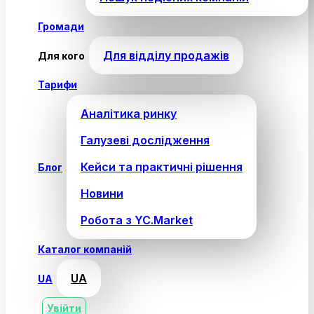
Громади
Для відділу продажів
Для кого
Тарифи
Аналітика ринку
Галузеві дослідження
Кейси та практичні рішення
Блог
Новини
Робота з YC.Market
Каталог компаній
UA
UA
Увійти