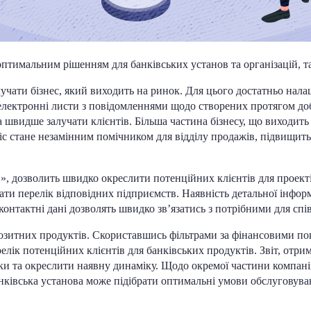
оптимальним рішенням для банківських установ та організацій, т
чати бізнес, який виходить на ринок. Для цього достатньо нал
ь електронні листи з повідомленнями щодо створених протягом д
 швидше залучати клієнтів. Більша частина бізнесу, що виходить н
с стане незамінним помічником для відділу продажів, підвищить 
в», дозволить швидко окреслити потенційних клієнтів для проект
вати перелік відповідних підприємств. Наявність детальної інфор
контактні дані дозволять швидко зв’язатись з потрібними для спі
озитних продуктів. Скориставшись фільтрами за фінансовими пока
лік потенційних клієнтів для банківських продуктів. Звіт, отри
роки та окреслити наявну динаміку. Щодо окремої частини компан
анківська установа може підібрати оптимальні умови обслуговув