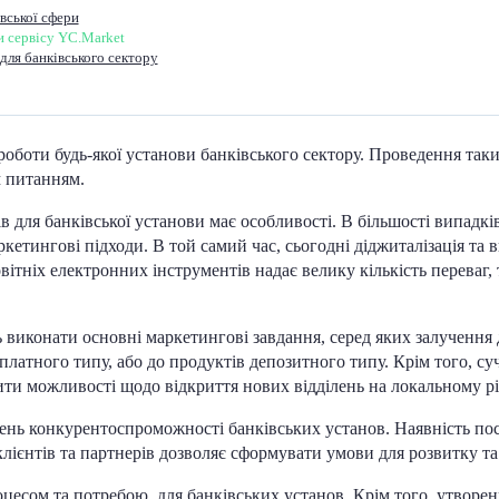
вської сфери
ги сервісу YC.Market
для банківського сектору
оботи будь-якої установи банківського сектору. Проведення так
м питанням.
в для банківської установи має особливості. В більшості випадкі
етингові підходи. В той самий час, сьогодні діджиталізація та 
вітніх електронних інструментів надає велику кількість переваг,
ь виконати основні маркетингові завдання, серед яких залучення
рплатного типу, або до продуктів депозитного типу. Крім того, с
ити можливості щодо відкриття нових відділень на локальному рі
ень конкурентоспроможності банківських установ. Наявність пос
клієнтів та партнерів дозволяє сформувати умови для розвитку та
оцесом та потребою для банківських установ. Крім того, утворе