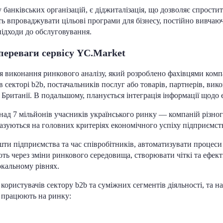
банківських організацій, є діджиталізація, що дозволяє спростит
ь впроваджувати цільові програми для бізнесу, постійно вивча
 підходи до обслуговування.
 переваги сервісу YC.Market
 виконання ринкового аналізу, який розроблено фахівцями компан
 секторі b2b, постачальників послуг або товарів, партнерів, ви
 Британії. В подальшому, планується інтеграція інформації щодо
над 7 мільйонів учасників українського ринку — компаній різно
базуються на головних критеріях економічного успіху підприємст
шти підприємства та час співробітників, автоматизувати процес
ть через зміни ринкового середовища, створювати чіткі та ефект
локальному рівнях.
користувачів сектору b2b та суміжних сегментів діяльності, та н
кі працюють на ринку: