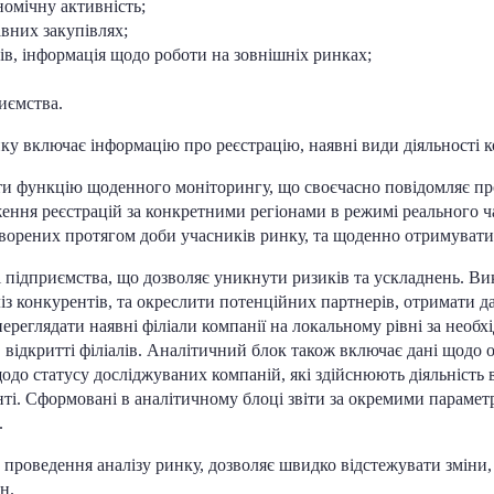
номічну активність;
авних закупівлях;
ів, інформація щодо роботи на зовнішніх ринках;
иємства.
у включає інформацію про реєстрацію, наявні види діяльності ко
ти функцію щоденного моніторингу, що своєчасно повідомляє про
ення реєстрацій за конкретними регіонами в режимі реального 
творених протягом доби учасників ринку, та щоденно отримувати
і підприємства, що дозволяє уникнути ризиків та ускладнень. В
із конкурентів, та окреслити потенційних партнерів, отримати 
ереглядати наявні філіали компанії на локальному рівні за необх
ідкритті філіалів. Аналітичний блок також включає дані щодо обс
 щодо статусу досліджуваних компаній, які здійснюють діяльність
нті. Сформовані в аналітичному блоці звіти за окремими парамет
.
оведення аналізу ринку, дозволяє швидко відстежувати зміни, ос
н.