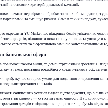
тації та основних критеріїв діяльності компанії.
ановах вимагає перевірки та обробки значних об’ємів даних, з ур
та партнерами, та зменшує ризики. Саме в таких випадках, сучас
варто окреслити YC.Market, що відкриває безліч унікальних можл
ю бізнес-процесів, підвищити показники установи, та уникнути м
вського сегменту, та є ефективною заміною консервативним мето
ан банківської сфери
в повномасштабної війни, та демонструє ознаки зростання. Згідн
паду, а також зростання роздрібного кредитування в усіх сегмен
ики прибутку, що створює умови для подальшого нарощення капі
я подальше зростання капіталів.
ійкості банківських установ надала підтвердження, що більша ча
система в загальному — суттєвий запас міцності. На 1 січня було
зростання доходів є підвищення процентних прибутків від активів