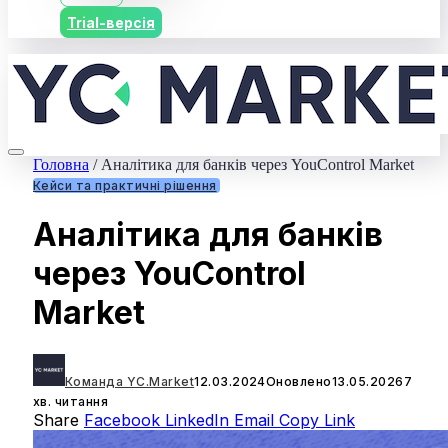
Trial-версія
Головна
/
Аналітика для банків через YouControl Market
Кейси та практичні рішення
Аналітика для банків
через YouControl
Market
Команда YC.Market
12.03.2024
Оновлено
13.05.2026
7
хв. читання
Share
Facebook
LinkedIn
Email
Copy Link