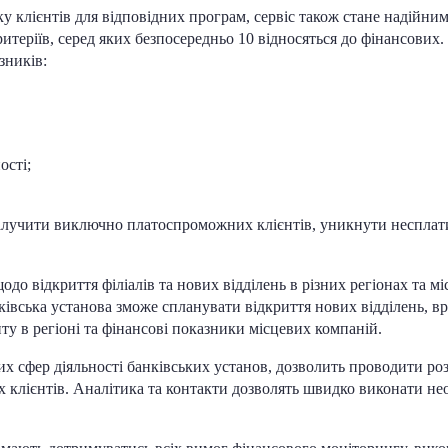
у клієнтів для відповідних програм, сервіс також стане надійн
итеріїв, серед яких безпосередньо 10 відносяться до фінансових
зників:
ості;
алучити виключно платоспроможних клієнтів, уникнути несплати
о відкриття філіалів та нових відділень в різних регіонах та м
нківська установа зможе спланувати відкриття нових відділень, 
у в регіоні та фінансові показники місцевих компаній.
их сфер діяльності банківських установ, дозволить проводити ро
х клієнтів. Аналітика та контакти дозволять швидко виконати не