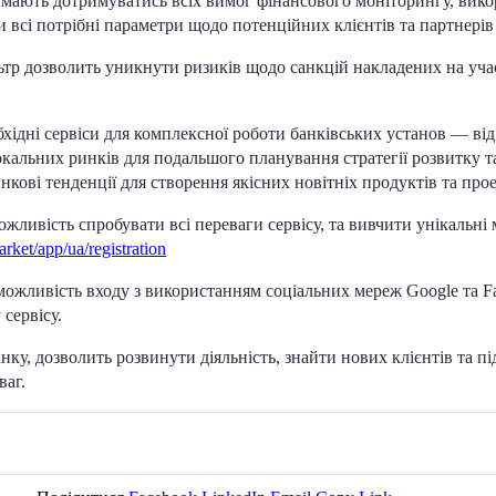
мають дотримуватись всіх вимог фінансового моніторингу, викор
 всі потрібні параметри щодо потенційних клієнтів та партнері
тр дозволить уникнути ризиків щодо санкцій накладених на учасн
бхідні сервіси для комплексної роботи банківських установ — від
окальних ринків для подальшого планування стратегії розвитку та
кові тенденції для створення якісних новітніх продуктів та прое
жливість спробувати всі переваги сервісу, та вивчити унікаль
arket/app/ua/registration
Є можливість входу з використанням соціальних мереж Google та 
сервісу.
ку, дозволить розвинути діяльність, знайти нових клієнтів та п
ваг.