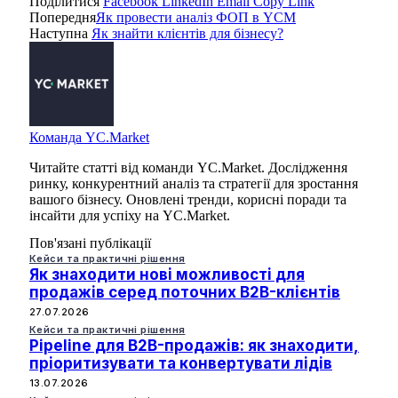
Поділитися
Facebook
LinkedIn
Email
Copy Link
Попередня
Як провести аналіз ФОП в YCM
Наступна
Як знайти клієнтів для бізнесу?
Команда YC.Market
Читайте статті від команди YC.Market. Дослідження
ринку, конкурентний аналіз та стратегії для зростання
вашого бізнесу. Оновлені тренди, корисні поради та
інсайти для успіху на YC.Market.
Пов'язані публікації
Кейси та практичні рішення
Як знаходити нові можливості для
продажів серед поточних B2B-клієнтів
27.07.2026
Кейси та практичні рішення
Pipeline для B2B-продажів: як знаходити,
пріоритизувати та конвертувати лідів
13.07.2026