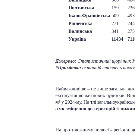
Полтавська
159
236
Івано-Франківська
509
493
Рівненська
271
244
Волинська
341
275
Україна
11434
711
Джерело:
Статистичний щорічник Укра
*Примітка:
останній стовпець показу
Найважливіше – не лише загальна дина
експлуатацію житлових будинків: Вінн
м²
у 2024-му. На тлі загальноукраїнсь
а як зміщення до територій із ниж
На протилежному полюсі – регіони, де