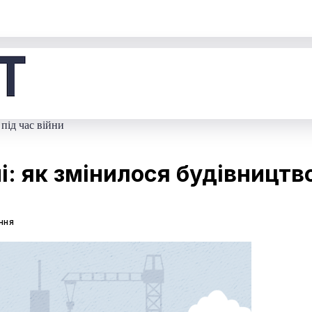
 під час війни
і: як змінилося будівництво
ання