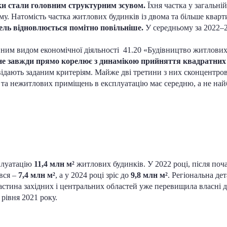
и стали головним структурним зсувом.
Їхня частка у загальні
му. Натомість частка житлових будинків із двома та більше квар
ель відновлюється помітно повільніше.
У середньому за 2022–
ним видом економічної діяльності 41.20 «Будівництво житлових
е не завжди прямо корелює з динамікою прийняття квадратних
відають заданим критеріям. Майже дві третини з них сконцентров
а нежитлових приміщень в експлуатацію має середню, а не найб
сплуатацію
11,4 млн м²
житлових будинків. У 2022 році, після по
ився –
7,4 млн м²
, а у 2024 році зріс до
9,8 млн м²
. Регіональна де
частина західних і центральних областей уже перевищила власні 
рівня 2021 року.