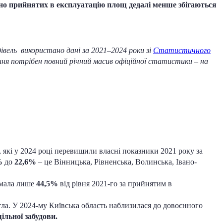
чно прийнятих в експлуатацію площ дедалі менше збігаються
івель використано дані за 2021–2024 роки зі
Статистичного
няння потрібен повний річний масив офіційної статистики – на
 які у 2024 році перевищили власні показники 2021 року за
%
до
22,6%
– це Вінницька, Рівненська, Волинська, Івано-
 мала лише
44,5%
від рівня 2021-го за прийнятим в
тла. У 2024-му Київська область наблизилася до довоєнного
ільної забудови.