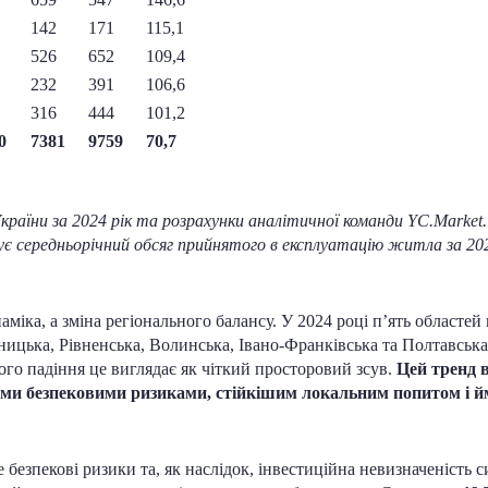
142
171
115,1
526
652
109,4
232
391
106,6
316
444
101,2
0
7381
9759
70,7
їни за 2024 рік та розрахунки аналітичної команди YC.Market.
є середньорічний обсяг прийнятого в експлуатацію житла за 2022
міка, а зміна регіонального балансу. У 2024 році п’ять област
ицька, Рівненська, Волинська, Івано-Франківська та Полтавська.
кого падіння це виглядає як чіткий просторовий зсув.
Цей тренд в
чими безпековими ризиками, стійкішим локальним попитом і
 безпекові ризики та, як наслідок, інвестиційна невизначеність 