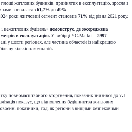
й площі житлових будинків, прийнятих в експлуатацію, зросла з
тирами знизилася з
61,7%
до
49%
.
2024 роки житловий сегмент становив
71%
від рівня 2021 року,
 і нежитлових будівель»
демонструє, де зосереджена
 метрів в експлуатацію.
У вибірці YC.Market –
5997
ані у шести регіонах, але частина областей із найкращою
ільшу кількість компаній.
чатку повномасштабного вторгнення, показник знизився до
7,1
талізація показує, що відновлення будівництва житлових
довоєнні показники, тоді як регіони з вищими безпековими