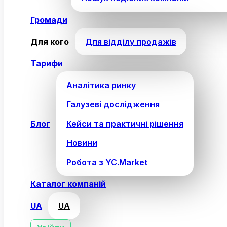
Громади
Для кого
Для відділу продажів
Тарифи
Аналітика ринку
Галузеві дослідження
Блог
Кейси та практичні рішення
Новини
Робота з YC.Market
Каталог компаній
UA
UA