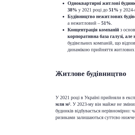
Одноквартирні житлові будинк
38%
у 2021 році до
51%
у 2024-
Будівництво нежитлових будів
а нежитловий –
51%
.
Концентрація компаній
з основ
корпоративна база галузі, ал
будівельних компаній, що відпо
динамікою прийняття житлових т
Житлове будівництво
У 2021 році в Україні прийняли в ек
млн м²
. У 2023-му він майже не змін
будинків відбувається нерівномірно: 
ризиками залишаються суттєво нижче 