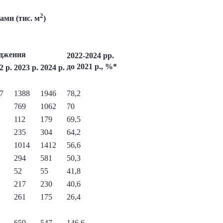
2
ами (тис. м
)
ідження
2022-2024 рр.
до 2021 р., %*
2 р.
2023 р.
2024 р.
7
1388
1946
78,2
769
1062
70
112
179
69,5
235
304
64,2
1014
1412
56,6
294
581
50,3
52
55
41,8
217
230
40,6
261
175
26,4
659
547
146,6