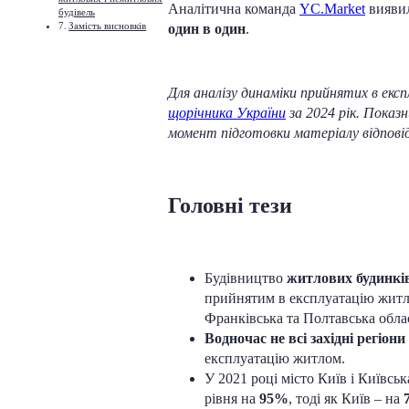
Аналітична команда
YC.Market
вияви
будівель
Замість висновків
один в один
.
Для аналізу динаміки прийнятих в ек
щорічника України
за 2024 рік. Показн
момент підготовки матеріалу відповідн
Головні тези
Будівництво
житлових будинків
прийнятим в експлуатацію житло
Франківська та Полтавська облас
Водночас не всі західні регіо
експлуатацію житлом.
У 2021 році місто Київ і Київсь
рівня на
95%
, тоді як Київ – на