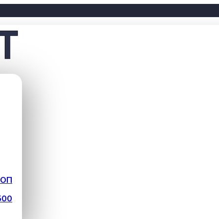
ФОП
500