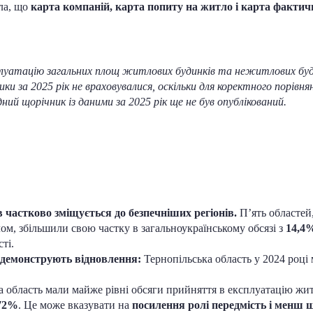
ла, що
карта компаній, карта попиту на житло і карта факти
сплуатацію загальних площ житлових будинків та нежитлових буд
ики за 2025 рік не враховувалися, оскільки для коректного порів
ий щорічник із даними за 2025 рік ще не був опублікований.
 частково зміщується до безпечніших регіонів.
П’ять областей,
м, збільшили свою частку в загальноукраїнському обсязі з
14,4
ті.
ни демонструють відновлення:
Тернопільська область у 2024 році
ка область мали майже рівні обсяги прийняття в експлуатацію жи
72%
. Це може вказувати на
посилення ролі передмість і менш щ