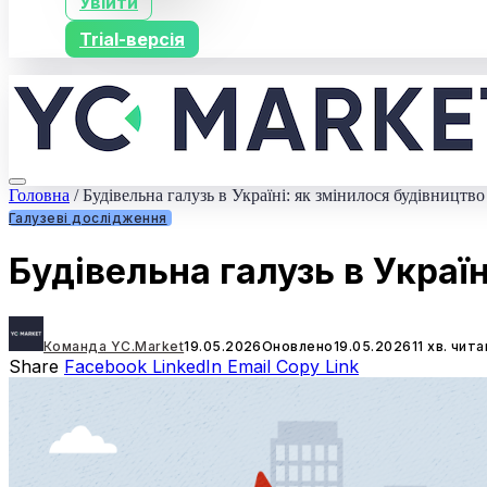
Увійти
Trial-версія
Головна
/
Будівельна галузь в Україні: як змінилося будівництво
Галузеві дослідження
Будівельна галузь в Україн
Команда YC.Market
19.05.2026
Оновлено
19.05.2026
11 хв. чит
Share
Facebook
LinkedIn
Email
Copy Link