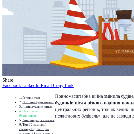
Share
Facebook
LinkedIn
Email
Copy Link
Повномасштабна війна змінила будівел
Головні тези
Житлове будівництво
будинків після різкого падіння поча
Індивідуальне житло
центральних регіонів, тоді як великі
Нежитлове
нежитлових будівель», але не завжди 
будівництво
Концентрація в містах
Топ-10 компаній
сектору будівництва
житлових і нежитлових