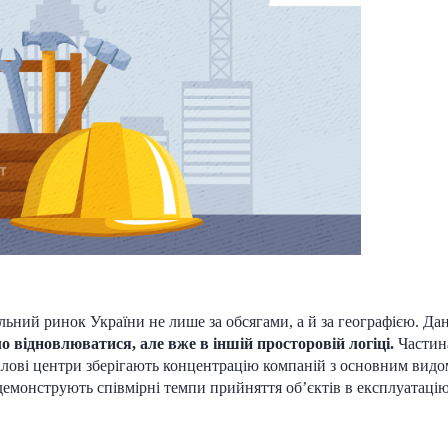
ьний ринок України не лише за обсягами, а й за географією. Да
ло відновлюватися, але вже в іншій просторовій логіці.
Частина
 ділові центри зберігають концентрацію компаній з основним видо
демонструють співмірні темпи прийняття об’єктів в експлуатаці