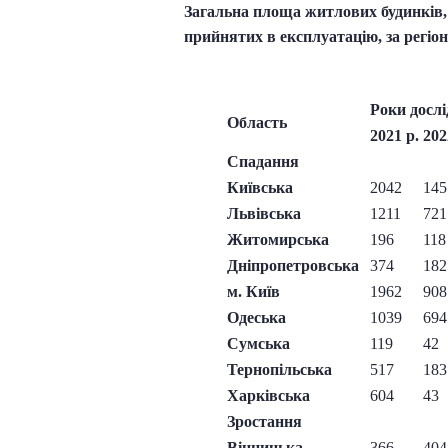
Загальна площа житлових будинків,
прийнятих в експлуатацію, за регіон
Роки досл
Область
2021 р.
202
Спадання
Київська
2042
145
Львівська
1211
721
Житомирська
196
118
Дніпропетровська
374
182
м. Київ
1962
908
Одеська
1039
694
Сумська
119
42
Тернопільська
517
183
Харківська
604
43
Зростання
Вінницька
366
404