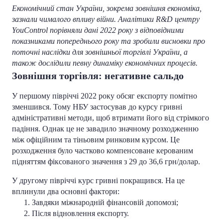
Економічний стан України, зокрема зовнішня економіка,
зазнали чималого впливу війни. Аналітики R&D центру
YouControl порівняли дані 2022 року з відповідними
показниками попереднього року та зробили висновки про
поточні наслідки для зовнішньої торгівлі України, а
також дослідили певну динаміку економічних процесів.
Зовнішня торгівля: негативне сальдо
У першому півріччі 2022 року обсяг експорту помітно
зменшився. Тому НБУ застосував до курсу гривні
адміністративні методи, щоб втримати його від стрімкого
падіння. Однак це не завадило значному розходженню
між офіційним та тіньовим ринковим курсом. Це
розходження було частково компенсоване керованим
підняттям фіксованого значення з 29 до 36,6 грн/долар.
У другому півріччі курс гривні покращився. На це
вплинули два основні фактори:
Завдяки міжнародній фінансовій допомозі;
Після відновлення експорту.