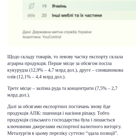
Щодо складу товарів, то левову частку експорту склала
аграрна продукція. Перше місце за обсягом посіла
кукурудза (12,9% – 4,7 млрд дол.), друге – соняшникова
олія (12,1% – 4,4 млрд дол.).
Третє місце – залізна руда та концентрати (7,5% – 2,7
млрд дол.).
Далі за обсягами експортних постачань знову йде
продукція АПК: пшениця і насіння ріпаку. Тобто
продукція сільського господарства була і лишається
ключовими джерелами експортної валютного виторгу.
Металургія в цьому переліку суттєво “здала позиції”.