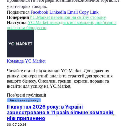
проявилися і в географії зовнішньоекономічної торгівлі, і
у категоріях товарів.
Поділитися
Facebook
LinkedIn
Email
Copy Link
Попередня
YC.Market перейшов на світлу сторону
Наступна
YC.Market знаходить всі компанії, пов’язані з
росією та білоруссю
Команда YC.Market
Читайте статті від команди YC.Market. Дослідження
ринку, конкурентний аналіз та стратегії для зростання
вашого бізнесу. Оновлені тренди, корисні поради та
інсайти для успіху на YC.Market.
Пов'язані публікації
Аналітика ринку
II квартал 2026 року: в Україні
зареєстровано в 11 разів більше компаній,
ніж припинено
30.07.2026