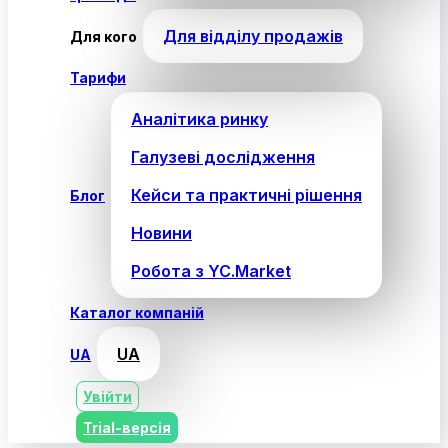
Для відділу продажів
Для кого
Тарифи
Аналітика ринку
Галузеві дослідження
Кейси та практичні рішення
Блог
Новини
Робота з YC.Market
Каталог компаній
UA
UA
Увійти
Trial-версія