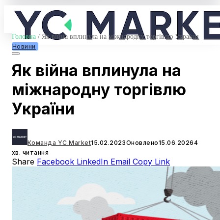
Головна
/
Як війна вплинула на міжнародну торгівлю України
Новини
Як війна вплинула на
міжнародну торгівлю
України
Команда YC.Market
15.02.2023
Оновлено
15.06.2026
4
хв. читання
Share
Facebook
LinkedIn
Email
Copy Link