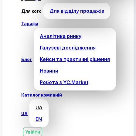
Для відділу продажів
Для кого
Тарифи
Аналітика ринку
Галузеві дослідження
Кейси та практичні рішення
Блог
Новини
Робота з YC.Market
Каталог компаній
UA
UA
EN
Увійти