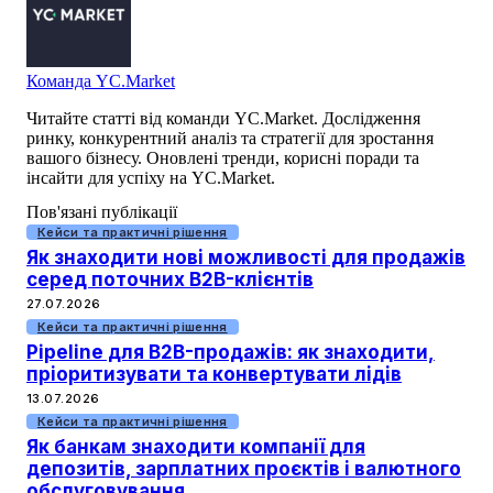
Команда YC.Market
Читайте статті від команди YC.Market. Дослідження
ринку, конкурентний аналіз та стратегії для зростання
вашого бізнесу. Оновлені тренди, корисні поради та
інсайти для успіху на YC.Market.
Пов'язані публікації
Кейси та практичні рішення
Як знаходити нові можливості для продажів
серед поточних B2B-клієнтів
27.07.2026
Кейси та практичні рішення
Pipeline для B2B-продажів: як знаходити,
пріоритизувати та конвертувати лідів
13.07.2026
Кейси та практичні рішення
Як банкам знаходити компанії для
депозитів, зарплатних проєктів і валютного
обслуговування