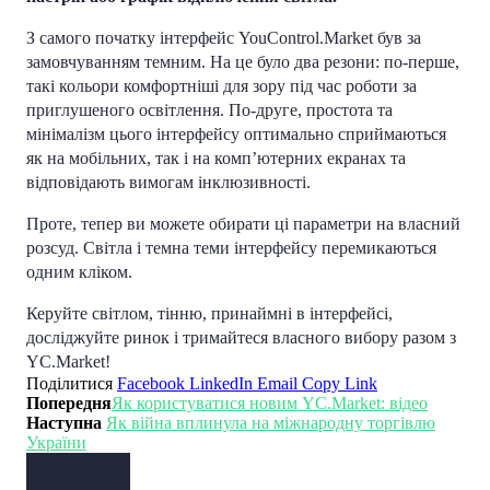
З самого початку інтерфейс YouControl.Market був за
замовчуванням темним. На це було два резони: по-перше,
такі кольори комфортніші для зору під час роботи за
приглушеного освітлення. По-друге, простота та
мінімалізм цього інтерфейсу оптимально сприймаються
як на мобільних, так і на комп’ютерних екранах та
відповідають вимогам інклюзивності.
Проте, тепер ви можете обирати ці параметри на власний
розсуд. Світла і темна теми інтерфейсу перемикаються
одним кліком.
Керуйте світлом, тінню, принаймні в інтерфейсі,
досліджуйте ринок і тримайтеся власного вибору разом з
YC.Market!
Поділитися
Facebook
LinkedIn
Email
Copy Link
Попередня
Як користуватися новим YC.Market: відео
Наступна
Як війна вплинула на міжнародну торгівлю
України