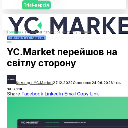
Trial-версія
Головна
/
YC.Market перейшов на світлу сторону
Робота з YC.Market
YC.Market перейшов на
світлу сторону
Команда YC.Market
27.12.2022
Оновлено
24.06.2026
1 хв.
читання
Share
Facebook
LinkedIn
Email
Copy Link