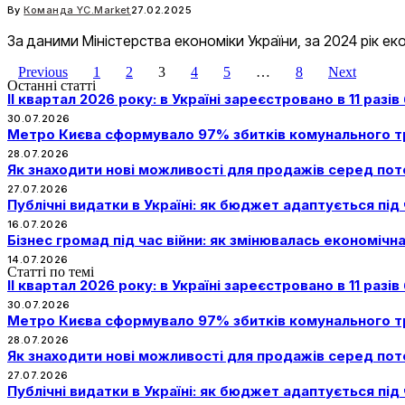
By
Команда YC.Market
27.02.2025
За даними Міністерства економіки України, за 2024 рік ек
Previous
1
2
3
4
5
…
8
Next
Останні статті
II квартал 2026 року: в Україні зареєстровано в 11 разі
30.07.2026
Метро Києва сформувало 97% збитків комунального тр
28.07.2026
Як знаходити нові можливості для продажів серед пот
27.07.2026
Публічні видатки в Україні: як бюджет адаптується під 
16.07.2026
Бізнес громад під час війни: як змінювалась економічна
14.07.2026
Статті по темі
II квартал 2026 року: в Україні зареєстровано в 11 разі
30.07.2026
Метро Києва сформувало 97% збитків комунального тр
28.07.2026
Як знаходити нові можливості для продажів серед пот
27.07.2026
Публічні видатки в Україні: як бюджет адаптується під 