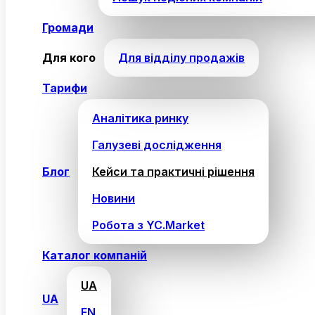
Громади
Для кого
Для відділу продажів
Тарифи
Аналітика ринку
Галузеві дослідження
Блог
Кейси та практичні рішення
Новини
Робота з YC.Market
Каталог компаній
UA
UA
EN