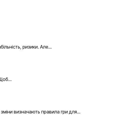
більність, ризики. Але…
 Щоб…
 зміни визначають правила гри для…