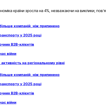
ономіка країни зросла на 4%, незважаючи на виклики, повʼя
в більше компаній, ніж припинено
анспорту у 2025 році
очних B2B-клієнтів
час війни
 активність на регіональному рівні
в більше компаній, ніж припинено
анспорту у 2025 році
очних B2B-клієнтів
час війни