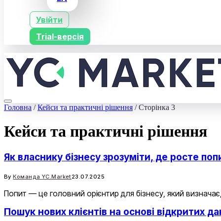
Увійти
Trial-версія
Головна
/
Кейси та практичні рішення
/
Сторінка 3
Кейси та практичні рішення
Як власнику бізнесу зрозуміти, де росте поп
By
Команда YC.Market
23.07.2025
Попит — це головний орієнтир для бізнесу, який визначає
Пошук нових клієнтів на основі відкритих д