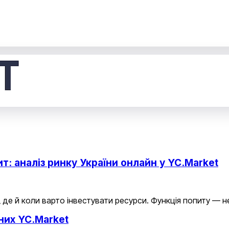
ит: аналіз ринку України онлайн у YC.Market
, де й коли варто інвестувати ресурси. Функція попиту — 
аних YC.Market