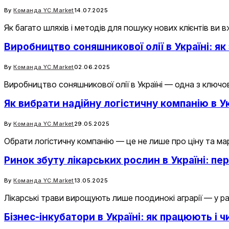
By
Команда YC.Market
14.07.2025
Як багато шляхів і методів для пошуку нових клієнтів ви 
Виробництво соняшникової олії в Україні: я
By
Команда YC.Market
02.06.2025
Виробництво соняшникової олії в Україні — одна з ключо
Як вибрати надійну логістичну компанію в Ук
By
Команда YC.Market
29.05.2025
Обрати логістичну компанію — це не лише про ціну та ма
Ринок збуту лікарських рослин в Україні: пе
By
Команда YC.Market
13.05.2025
Лікарські трави вирощують лише поодинокі аграрії — у ра
Бізнес-інкубатори в Україні: як працюють і ч