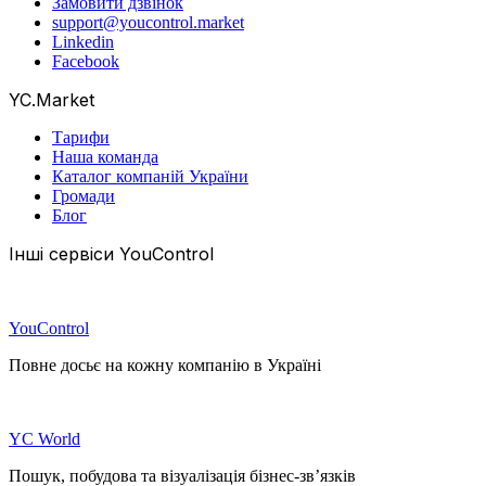
Замовити дзвінок
support@youcontrol.market
Linkedin
Facebook
YC.Market
Тарифи
Наша команда
Каталог компаній України
Громади
Блог
Інші сервіси YouControl
YouControl
Повне досьє на кожну компанію в Україні
YC World
Пошук, побудова та візуалізація бізнес-зв’язків