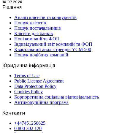
16.07.2026
Рішення
Аналіз клієнтів та конкурентів
Пошук клієнтів
Пошук постачальників
Клієнти для банків
Нові компанії та ФОП
Індивідуальний звіт компаній та ФОП
Квартальний аналіз трендів YCM 500
Пошук подібних компаній
Юридична інформація
Terms of Use
Public License Agreement
Data Protection Policy
Cookies Policy
Корпоративна соціальна відповідальність
Антикорупційна програма
Контакти
+447451250625
0 800 302 120