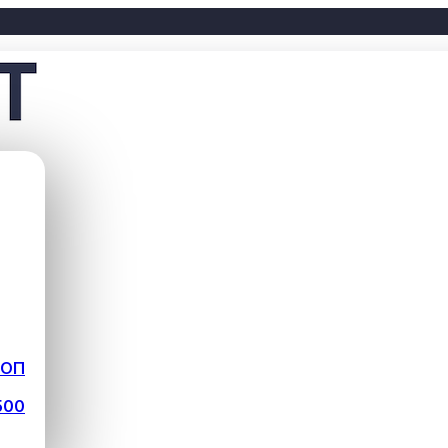
ФОП
500