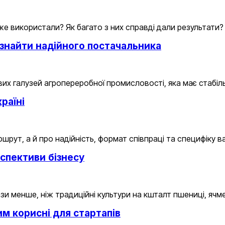
вже використали? Як багато з них справді дали результати?
к знайти надійного постачальника
вих галузей агропереробної промисловості, яка має стабіл
раїні
ршрут, а й про надійність, формат співпраці та специфіку
рспективи бізнесу
зи менше, ніж традиційні культури на кшталт пшениці, ячм
им корисні для стартапів