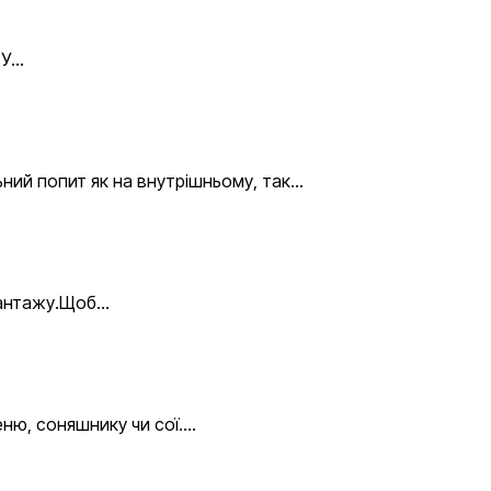
 У…
ьний попит як на внутрішньому, так…
 вантажу.Щоб…
еню, соняшнику чи сої.…