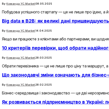
By
Команда YC.Market
08.05.2025
Побудова успішного стартапу — це не лише про ідею, а й
Big data в B2B: як великі дані пришвидшуют
By
Команда YC.Market
14.04.2025
Якщо ви працюєте з клієнтами або партнерами, ви щодня м
10 критеріїв перевірки, щоб обрати надійног
By
Команда YC.Market
28.03.2025
Обрати перевізника — це не лише про ціну та маршрут, а 
Що законодавчі зміни означають для бізне
By
Команда YC.Market
28.02.2025
Бізнес-середовище і законодавство — це дві нерозривно 
Як розвивається підприємництво в Україні: 