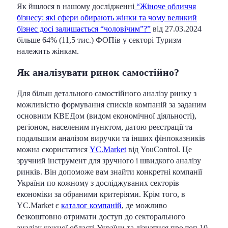
Як йшлося в нашому дослідженні
“Жіноче обличчя
бізнесу: які сфери обирають жінки та чому великий
бізнес досі залишається “чоловічим”?”
від 27.03.2024
більше 64% (11,5 тис.) ФОПів у секторі Туризм
належить жінкам.
Як аналізувати ринок самостійно?
Для більш детального самостійного аналізу ринку з
можливістю формування списків компаній за заданим
основним КВЕДом (видом економічної діяльності),
регіоном, населеним пунктом, датою реєстрації та
подальшим аналізом виручки та інших фінпоказників
можна скористатися
YC.Market
від YouControl. Це
зручний інструмент для зручного і швидкого аналізу
ринків. Він допоможе вам знайти конкретні компанії
України по кожному з досліджуваних секторів
економіки за обраними критеріями. Крім того, в
YC.Market є
каталог компаній
, де можливо
безкоштовно отримати доступ до секторального
аналізу кожної області України та дізнатися про топ 10