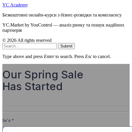
YC Academy
Безкоштовні онлайн-курси з бізнес-розвідки та комплаєнсу
YC.Market by YouControl — аналіз ринку та пошук надійних
партнерів
© 2026 All rights reserved
Submit
Type above and press
Enter
to search. Press
Esc
to cancel.
Our Spring Sale
Has Started
Ім’я *