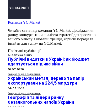
Команда YC.Market
Читайте статті від команди YC.Market. Дослідження
ринку, конкурентний аналіз та стратегії для зростання
вашого бізнесу. Оновлені тренди, корисні поради та
інсайти для успіху на YC.Market.
Пов'язані публікації
Аналітика ринку
Публічні видатки в Україні: як бюджет
адаптується під час війни
16.07.2026
Галузеві дослідження
Український метал, дерево та папір
експортували на 224,5 млрд грн
09.07.2026
Галузеві дослідження
Географія та лідери ринку
безалкогольних напоїв України