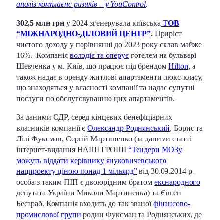
аналіз комплаєнс ризиків – у YouControl
.
302,5 млн грн
у 2024 згенерувала київська
ТОВ
“МІЖНАРОДНО-ДІЛОВИЙ ЦЕНТР”
.
Приріст
чистого доходу у порівнянні до 2023 року склав майже
16%. Компанія
володіє та оперує
готелем на бульварі
Шевченка у м. Київ, що працює під брендом
Hilton
, а
також надає в оренду житлові апартаменти люкс-класу,
що знаходяться у власності компанії та надає супутні
послуги по обслуговуванню цих апартаментів.
За даними ЄДР, серед кінцевих бенефіціарних
власників компанії є
Олександр Роднянський
, Борис та
Лілі Фуксман, Сергій Мартиненко (за даними статті
інтернет-видання НАШІ ГРОШІ
“Тендери МОЗу
можуть віддати керівнику януковичевського
нацпроекту ціною понад 1 мільярд”
від 30.09.2014 р.
особа з таким ПІП є двоюрідним братом
екснародного
депутата України Миколи Мартиненка) та Євген
Бесараб. Компанія входить до так званої
фінансово-
промислової групи
родин Фуксман та Роднянських, де