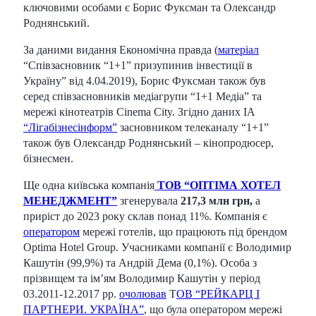
ключовими особами є Борис Фуксман та Олександр
Роднянський.
За даними видання Економічна правда (
матеріал
“Співзасновник “1+1” призупинив інвестиції в
Україну” від 4.04.2019), Борис Фуксман також був
серед співзасновників медіагрупи “1+1 Медіа” та
мережі кінотеатрів Cinema City. Згідно даних ІА
“Лігабізнесінформ”
засновником телеканалу “1+1”
також був Олександр Роднянський – кінопродюсер,
бізнесмен.
Ще одна київська компанія
ТОВ “ОПТІМА ХОТЕЛ
МЕНЕДЖМЕНТ”
згенерувала
217,3 млн грн,
а
приріст до 2023 року склав понад 11%. Компанія є
оператором
мережі готелів, що працюють під брендом
Optima Hotel Group. Учасниками компанії є Володимир
Кашутін (99,9%) та Андрій Дема (0,1%). Особа з
прізвищем та імʼям Володимир Кашутін у період
03.2011-12.2017 рр.
очолював
Т
ОВ “РЕЙКАРЦ І
ПАРТНЕРИ. УКРАЇНА”
, що була оператором мережі