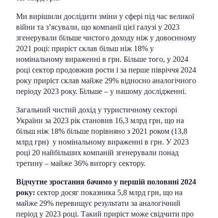
Ми вирішили дослідити зміни у сфері під час великої
війни та з’ясували, що компанії цієї галузі у 2023
згенерували більше чистого доходу ніж у довоєнному
2021 році: приріст склав більш ніж 18% у
номінальному вираженні в грн. Більше того, у 2024
році сектор продовжив рости і за перше півріччя 2024
року приріст склав майже 29% відносно аналогічного
періоду 2023 року. Більше – у нашому дослідженні.
Загальний чистий дохід у туристичному секторі
України за 2023 рік становив 16,3 млрд грн, що на
більш ніж 18% більше порівняно з 2021 роком (13,8
млрд грн) у номінальному вираженні в грн. У 2023
році 20 найбільших компаній згенерували понад
третину – майже 36% виторгу сектору.
Відчутне зростання бачимо у першій половині 2024
року:
сектор досяг показника 5,8 млрд грн, що на
майже 29% перевищує результати за аналогічний
період у 2023 році. Такий приріст може свідчити про