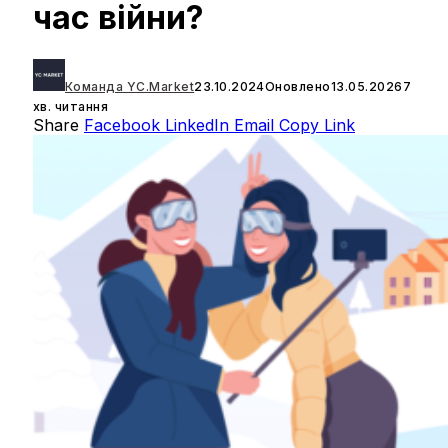
час війни?
Команда YC.Market
23.10.2024
Оновлено
13.05.2026
7
хв. читання
Share
Facebook
LinkedIn
Email
Copy Link