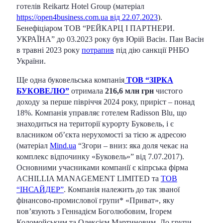
готелів Reikartz Hotel Group (матеріал
https://open4business.com.ua від 22.07.2023
).
Бенефіціаром ТОВ “РЕЙКАРЦ І ПАРТНЕРИ.
УКРАЇНА” до 03.2023 року був Юрій Васін. Пан Васін
в травні 2023 року
потрапив
під дію санкції РНБО
України.
Ще одна буковельська компанія
ТОВ “ЗІРКА
БУКОВЕЛЮ”
отримала
216,6 млн грн
чистого
доходу за перше півріччя 2024 року, приріст – понад
18%. Компанія управляє готелем Radisson Blu, що
знаходиться на території курорту Буковель, і є
власником об’єкта нерухомості за тією ж адресою
(матеріал
Mind.ua
“Згори – вниз: яка доля чекає на
комплекс відпочинку «Буковель»” від 7.07.2017).
Основними учасниками компанії є кіпрська фірма
ACHILLIA MANAGEMENT LIMITED та
ТОВ
“ІНСАЙДЕР”
. Компанія належить до так званої
фінансово-промислової групи* «Приват», яку
повʼязують з Геннадієм Боголюбовим, Ігорем
Коломойським та Олексієм Мартиновим. До групи