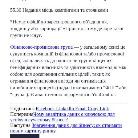
55.30 Надання місць кемпінгами та стоянками
*Немає офіційно зареєстрованого об’єднання,
холдингу або корпорації «Приват», тому де-юре такої
групи не існує.
Фінансово-промислова група
— у загальному сенсі це
сукупність компаній із фінансової та/або промислової
сфер, які належать до одного чи групи кінцевих
бенефіціарних власників та здійснюють взаємодію між
собою для досягнення спільних цілей, таких як
отримання фінансової вигоди чи оптимізація
виробничих процесів (надалі вживатимемо “ФПГ” або
“група”). Є аналітичною інформацією YouControl.
Поділитися
Facebook
LinkedIn
Email
Copy Link
Попередня
Чому аналітика даних є ключовою для
успіху в сучасному бізнесі?
Наступна
Збагачення даних для бізнесу: як отримати
повну картину ринку