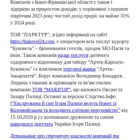
Компанія з Івано-Франківської області є також і
лідеркою за приростом доходів: у порівнянні з першим
півріччям 2023 року чистий дохід приріс на майже 31%
у 2024 році.
ТОВ “ПАРКТУР”, згідно інформації на сайті
https://bukovel24.com
, є оператором всіх послуг курорту
“Буковель” – бронювання готелів, продаж SKI-Пасів та
інше. Також компанія
надає послуги
дитячого
оздоровчого відпочинку для табору “Артек-Карпати-
Буковель” і є власником
торгової марки
“Артек-
Закарпаття”. Керує компанією Володимир Бондарєв.
Людина з такими ж прізвищем та імʼям очолює
компанію
ТОВ “МАКІГОР”
, що належить Оксані та
Захару Палиці. Останні за версією Слідство.Інфо
(
“Ексдружина й син Ігоря Палиці ведуть бізнес із
Коломойським та володіють елітною нерухомістю”
від
15.10.2020 р.) є колишньою дружиною та сином
народного депутата
України Ігоря Палиці.
Детальніше про структуру власності компаній та