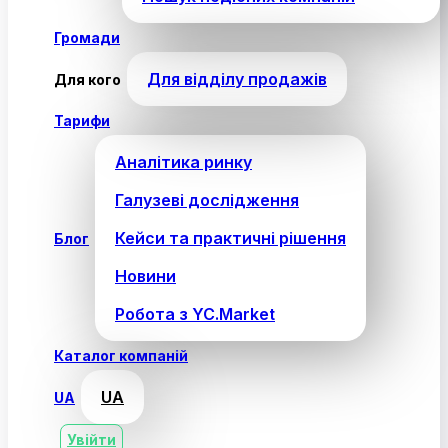
Громади
Для відділу продажів
Для кого
Тарифи
Аналітика ринку
Галузеві дослідження
Кейси та практичні рішення
Блог
Новини
Робота з YC.Market
Каталог компаній
UA
UA
Увійти