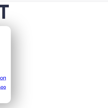
ФОП
500