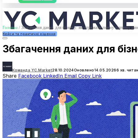
Головна
/
Збагачення даних для бізнесу: як отримати повну картину ри
Кейси та практичні рішення
Збагачення даних для бізн
Команда YC.Market
28.10.2024
Оновлено
14.05.2026
6 хв. чита
Share
Facebook
LinkedIn
Email
Copy Link