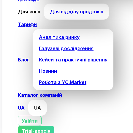
Для кого
Для відділу продажів
Тарифи
Аналітика ринку
Галузеві дослідження
Блог
Кейси та практичні рішення
Новини
Робота з YC.Market
Каталог компаній
UA
UA
Увійти
Trial-версія