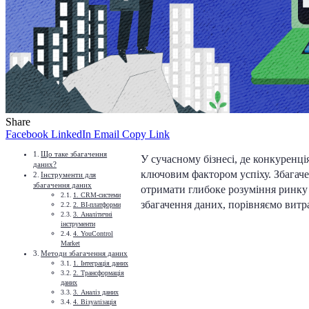
Share
Facebook
LinkedIn
Email
Copy Link
Що таке збагачення
У сучасному бізнесі, де конкуренці
даних?
ключовим фактором успіху. Збагаче
Інструменти для
збагачення даних
отримати глибоке розуміння ринку 
1. CRM-системи
збагачення даних, порівняємо витр
2. BI-платформи
3. Аналітичні
інструменти
4. YouControl
Market
Методи збагачення даних
1. Інтеграція даних
2. Трансформація
даних
3. Аналіз даних
4. Візуалізація