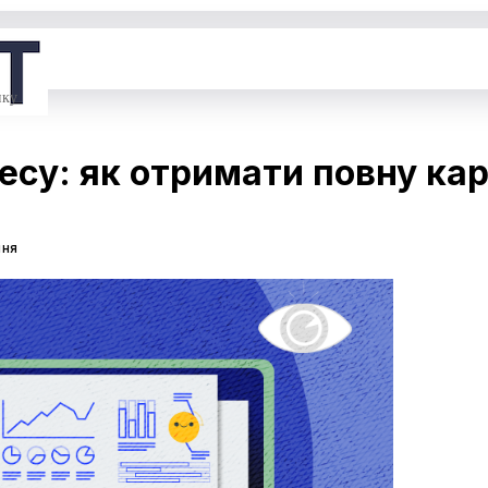
нку
есу: як отримати повну ка
ння