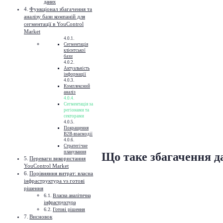
даних
Функціонал збагачення та
аналізу бази компаній для
сегментації в YouControl
Market
Сегментація
клієнтської
бази
Актуальність
інформації
Комплексний
аналіз
Сегментація за
регіонами та
секторами
Покращення
B2B-взаємодії
Стратегічне
планування
Що таке збагачення д
Переваги використання
YouControl Market
Порівняння витрат: власна
інфраструктура vs готові
рішення
Власна аналітична
інфраструктура
Готові рішення
Висновок