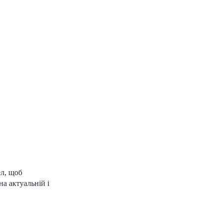
ел, щоб
а актуальній і