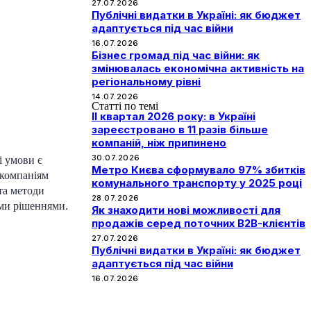
27.07.2026
Публічні видатки в Україні: як бюджет
адаптується під час війни
16.07.2026
Бізнес громад під час війни: як
змінювалась економічна активність на
регіональному рівні
14.07.2026
Статті по темі
II квартал 2026 року: в Україні
зареєстровано в 11 разів більше
компаній, ніж припинено
30.07.2026
і умови є
Метро Києва сформувало 97% збитків
 компаніям
комунального транспорту у 2025 році
та методи
28.07.2026
ими рішеннями.
Як знаходити нові можливості для
продажів серед поточних B2B-клієнтів
27.07.2026
Публічні видатки в Україні: як бюджет
адаптується під час війни
16.07.2026