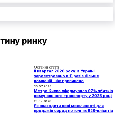
ртину ринку
Останні статті
II квартал 2026 року: в Україні
зареєстровано в 11 разів більше
компаній, ніж припинено
30.07.2026
Метро Києва сформувало 97% збитків
комунального транспорту у 2025 році
28.07.2026
Як знаходити нові можливості для
продажів серед поточних B2B-клієнтів