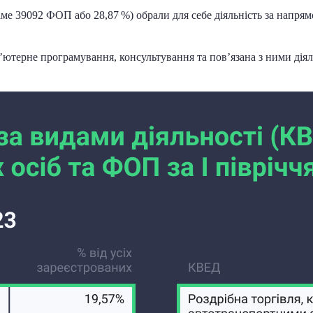
аме 39092 ФОП або 28,87 %) обрали для себе діяльність за напрям
терне програмування, консультування та пов’язана з ними діяль