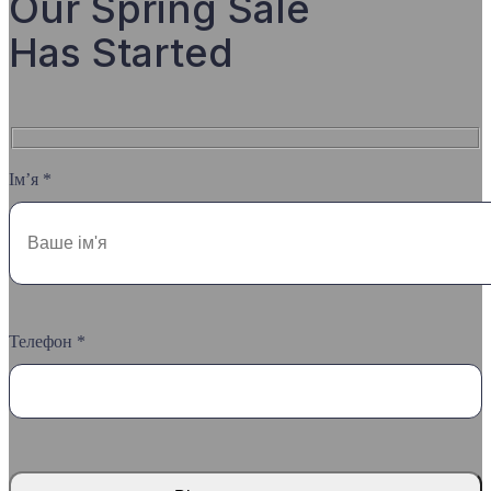
Our Spring Sale
Has Started
Ім’я *
Телефон *