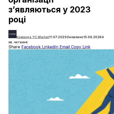
з’являються у 2023
році
Команда YC.Market
11.07.2023
Оновлено
15.06.2026
4
хв. читання
Share
Facebook
LinkedIn
Email
Copy Link