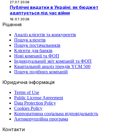
27.07.2026
Публічні видатки в Україні: як бюджет
адаптується під час війни
16.07.2026
Рішення
Аналіз клієнтів та конкурентів
Пошук клієнтів
Пошук постачальників
Клієнти для банків
Нові компанії та ФОП
Індивідуальний звіт компаній та ФОП
Квартальний аналіз трендів YCM 500
Пошук подібних компаній
Юридична інформація
Terms of Use
Public License Agreement
Data Protection Policy
Cookies Policy
Корпоративна соціальна відповідальність
Антикорупційна програма
Контакти