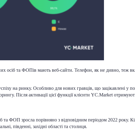
х осіб та ФОПів мають веб-сайти. Телефон, як не дивно, теж вк
спіху на ринку. Особливо для нових гравців, що зацікавлені у по
рингу. Після активації цієї функції клієнти YC.Market отримую
іб та ФОП зросла порівняно з відповідним періодом 2022 року. К
льні, південні, західні області та столиця.