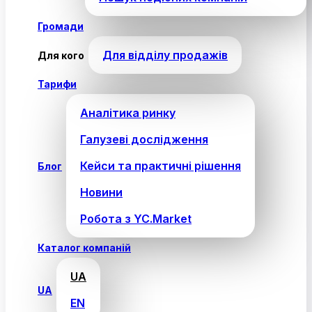
Громади
Для відділу продажів
Для кого
Тарифи
Аналітика ринку
Галузеві дослідження
Кейси та практичні рішення
Блог
Новини
Робота з YC.Market
Каталог компаній
UA
UA
EN