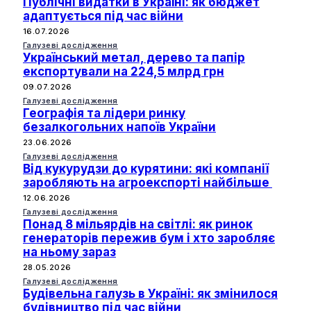
Публічні видатки в Україні: як бюджет
адаптується під час війни
16.07.2026
Галузеві дослідження
Український метал, дерево та папір
експортували на 224,5 млрд грн
09.07.2026
Галузеві дослідження
Географія та лідери ринку
безалкогольних напоїв України
23.06.2026
Галузеві дослідження
Від кукурудзи до курятини: які компанії
заробляють на агроекспорті найбільше
12.06.2026
Галузеві дослідження
Понад 8 мільярдів на світлі: як ринок
генераторів пережив бум і хто заробляє
на ньому зараз
28.05.2026
Галузеві дослідження
Будівельна галузь в Україні: як змінилося
будівництво під час війни