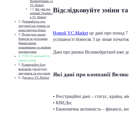
Великобританії є в
YC.Market?
Відслідковуйте зміни т
Які дані про
компанії України є
в YC.Market?
Дізнавайтесь про
тенденції на ринках та
новостворені бізнес
Новий YC.Market
це дані про понад 7
Проводьте аналіз
успішності бізнесів. І це лише почато
бізнесів за регіонами,
фінансовими
показниками та іншими
Дані про ринки Великобританії вже до
параметрами
ТОП-10 компаній та
лідери ринку
Розширюйте базу
контактів для відділу
Які дані про компанії Велик
закупівель та продажів
Для кого YC.Market
• Реєстраційні дані – статус, країна, мі
• КВЕДи;
• Економічна активність – фінанси, ви