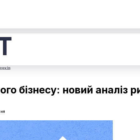
инків
го бізнесу: новий аналіз р
ння