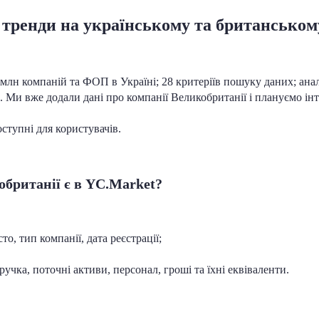
а тренди на українському та британсько
 млн компаній та ФОП в Україні; 28 критеріїв пошуку даних; анал
к. Ми вже додали дані про компанії Великобританії і плануємо ін
ступні для користувачів.
обританії є в YC.Market?
сто, тип компанії, дата реєстрації;
ручка, поточні активи, персонал, гроші та їхні еквіваленти.