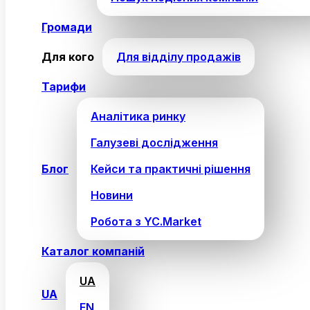
Громади
Для кого
Для відділу продажів
Тарифи
Аналітика ринку
Галузеві дослідження
Блог
Кейси та практичні рішення
Новини
Робота з YC.Market
Каталог компаній
UA
UA
EN