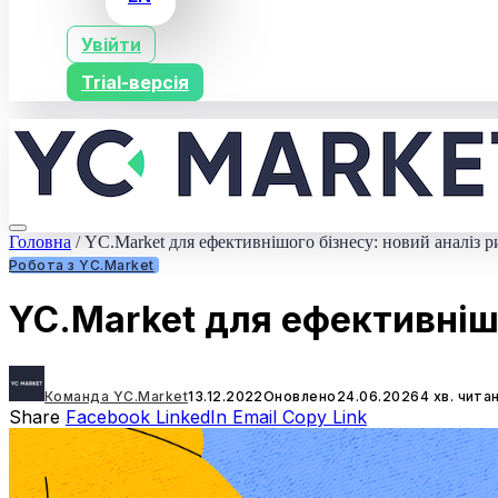
Увійти
Trial-версія
Головна
/
YC.Market для ефективнішого бізнесу: новий аналіз р
Робота з YC.Market
YC.Market для ефективнішо
Команда YC.Market
13.12.2022
Оновлено
24.06.2026
4 хв. чита
Share
Facebook
LinkedIn
Email
Copy Link