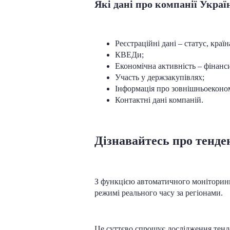
Які дані про компанії Украї
Реєстраційні дані – статус, країн
КВЕДи;
Економічна активність – фінанси
Участь у держзакупівлях;
Інформація про зовнішньоеконом
Контактні дані компаній.
Дізнавайтесь про тенден
З функцією автоматичного моніторинг
режимі реального часу за регіонами.
Це суттєво спрощує дослідження тенде