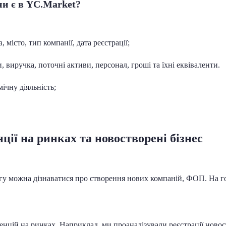
ни є в YC.Market?
а, місто, тип компанії, дата реєстрації;
, виручка, поточні активи, персонал, гроші та їхні еквіваленти.
ічну діяльність;
ції на ринках та новостворені бізнес
у можна дізнаватися про створення нових компаній, ФОП. На гол
нцій на ринках. Наприклад, ми проаналізували реєстрації новост