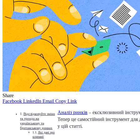
Share
Facebook
LinkedIn
Email
Copy Link
Аналіз ринків
– ексклюзивний інструме
Відслідковуйте зміни
та тренди на
Тепер це самостійний інструмент для 
українському та
у цій статті.
британському ринках
Які дані про
компанії