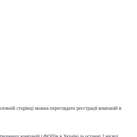
овній сторінці можна переглядати реєстрації компаній в
ворених компаній і ФОПів в Україні за останні 2 місяці.