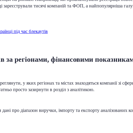
ці зареєстрували тисячі компаній та ФОП, а найпопулярніша галуз
раїнці під час блекаутів
сів за регіонами, фінансовими показник
еглянути, у яких регіонах та містах знаходяться компанії зі сфери
татньо просто зазирнути в розділ з аналітикою.
дані про діапазон виручки, імпорту та експорту аналізованих ком