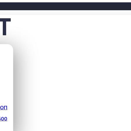
ФОП
500