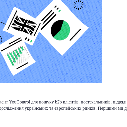
нт YouControl для пошуку b2b клієнтів, постачальників, підряд
дослідження українських та європейських ринків. Першими ми до