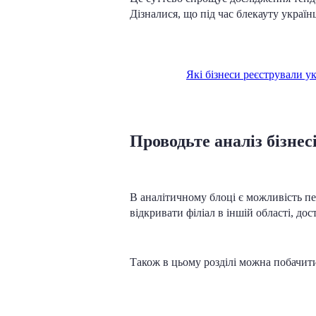
Дізналися, що під час блекауту україн
Які бізнеси реєстрували ук
Проводьте аналіз бізне
В аналітичному блоці є можливість пер
відкривати філіал в іншій області, дос
Також в цьому розділі можна побачити 