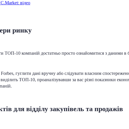
C.Market: відео
дери ринку
ити ТОП-10 компаній достатньо просто ознайомитися з даними в 
Forbes, гуглити дані вручну або слідувати власним спостереженн
у виділить ТОП-10, проаналізувавши за вас різні показники еконо
паній.
тів для відділу закупівель та продажів