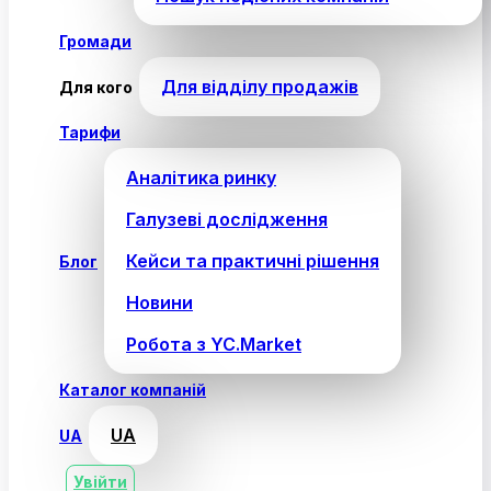
Громади
Для відділу продажів
Для кого
Тарифи
Аналітика ринку
Галузеві дослідження
Кейси та практичні рішення
Блог
Новини
Робота з YC.Market
Каталог компаній
UA
UA
Увійти