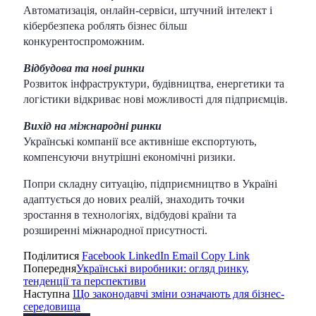
Автоматизація, онлайн-сервіси, штучний інтелект і
кібербезпека роблять бізнес більш
конкурентоспроможним.
Відбудова та нові ринки
Розвиток інфраструктури, будівництва, енергетики та
логістики відкриває нові можливості для підприємців.
Вихід на міжнародні ринки
Українські компанії все активніше експортують,
компенсуючи внутрішні економічні ризики.
Попри складну ситуацію, підприємництво в Україні
адаптується до нових реалій, знаходить точки
зростання в технологіях, відбудові країни та
розширенні міжнародної присутності.
Поділитися
Facebook
LinkedIn
Email
Copy Link
Попередня
Українські виробники: огляд ринку,
тенденції та перспективи
Наступна
Що законодавчі зміни означають для бізнес-
середовища