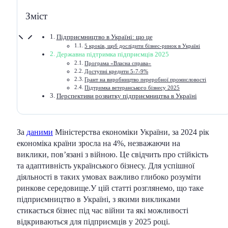
Зміст
Підприємництво в Україні: що це
5 кроків, щоб дослідити бізнес-ринок в Україні
Державна підтримка підприємців 2025
Програма «Власна cправа»
Доступні кредити 5-7-9%
Грант на виробництво переробної промисловості
Підтримка ветеранського бізнесу 2025
Перспективи розвитку підприємництва в Україні
За
даними
Міністерства економіки України, за 2024 рік
економіка країни зросла на 4%, незважаючи на
виклики, повʼязані з війною. Це свідчить про стійкість
та адаптивність українського бізнесу. Для успішної
діяльності в таких умовах важливо глибоко розуміти
ринкове середовище.У цій статті розглянемо, що таке
підприємництво в Україні, з якими викликами
стикається бізнес під час війни та які можливості
відкриваються для підприємців у 2025 році.