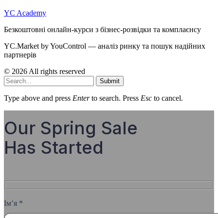
YC Academy
Безкоштовні онлайн-курси з бізнес-розвідки та комплаєнсу
YC.Market by YouControl — аналіз ринку та пошук надійних
партнерів
© 2026 All rights reserved
Submit
Type above and press
Enter
to search. Press
Esc
to cancel.
Our Spring Sale
Has Started
Ім’я *