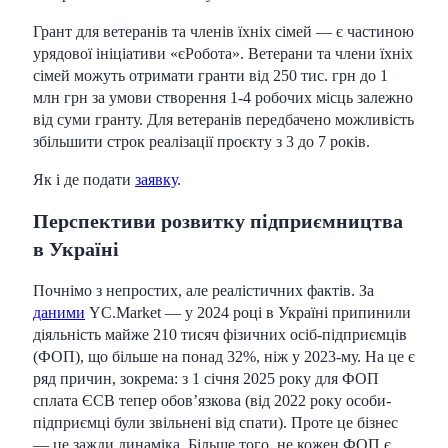
Грант для ветеранів та членів їхніх сімей — є частиною
урядової ініціативи «єРобота». Ветерани та члени їхніх
сімей можуть отримати гранти від 250 тис. грн до 1
млн грн за умови створення 1-4 робочих місць залежно
від суми гранту. Для ветеранів передбачено можливість
збільшити строк реалізації проєкту з 3 до 7 років.
Як і де подати
заявку
.
Перспективи розвитку підприємництва
в Україні
Почнімо з непростих, але реалістичних фактів. За
даними
YC.Market — у 2024 році в Україні припинили
діяльність майже 210 тисяч фізичних осіб-підприємців
(ФОП), що більше на понад 32%, ніж у 2023-му. На це є
ряд причин, зокрема: з 1 січня 2025 року для ФОП
сплата ЄСВ тепер обов’язкова (від 2022 року особи-
підприємці були звільнені від спати). Проте це бізнес
— це зажди динаміка. Більше того, не кожен ФОП є