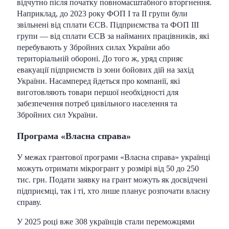
відчутно після початку повномасштабного вторгнення.
Наприклад, до 2023 року ФОП І та ІІ групи були
звільнені від сплати ЄСВ. Підприємства та ФОП ІІІ
групи — від сплати ЄСВ за найманих працівників, які
перебувають у Збройних силах України або
територіальній обороні. До того ж, уряд сприяє
евакуації підприємств із зони бойових дій на захід
України. Насамперед йдеться про компанії, які
виготовляють товари першої необхідності для
забезпечення потреб цивільного населення та
Збройних сил України.
Програма «Власна cправа»
У межах грантової програми «Власна cправа» українці
можуть отримати мікрогрант у розмірі від 50 до 250
тис. грн. Подати заявку на грант можуть як досвідчені
підприємці, так і ті, хто лише планує розпочати власну
справу.
У 2025 році вже 308 українців стали переможцями