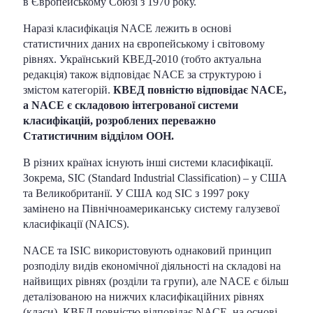
в Європейському Союзі з 1970 року.
Наразі класифікація NACE лежить в основі
статистичних даних на європейському і світовому
рівнях. Український КВЕД-2010 (тобто актуальна
редакція) також відповідає NACE за структурою і
змістом категорій.
КВЕД повністю відповідає NACE,
а NACE є складовою інтегрованої системи
класифікацій, розроблених переважно
Статистичним відділом ООН.
В різних країнах існують інші системи класифікації.
Зокрема, SIC (Standard Industrial Classification) – у США
та Великобританії. У США код SIC з 1997 року
замінено на Північноамериканську систему галузевої
класифікації (NAICS).
NACE та ISIC використовують однаковий принцип
розподілу видів економічної діяльності на складові на
найвищих рівнях (розділи та групи), але NACE є більш
деталізованою на нижчих класифікаційних рівнях
(класи). КВЕД повністю відповідає NACE, на основі