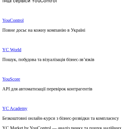
Інші сервіси YouControl
YouControl
Повне досьє на кожну компанію в Україні
YC World
Пошук, побудова та візуалізація бізнес-зв’язків
YouScore
API для автоматизації перевірок контрагентів
YC Academy
Безкоштовні онлайн-курси з бізнес-розвідки та комплаєнсу
YC.Market by YouControl — аналіз ринку та пошук надійних