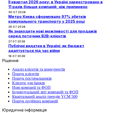
II квартал 2026 року: в Україні зареєстровано в
11 разів більше компаній, ніж припинено
30.07.2026
Метро Києва сформувало 97% збитків
комунального транспорту у 2025 році
28.07.2026
Як знаходити нові можливості для продажів
серед поточних B2B-клієнтів
27.07.2026
Публічні видатки в Україні: як бюджет
адаптується під час війни
16.07.2026
Рішення
Аналіз клієнтів та конкурентів
Пошук клієнтів
Пошук постачальників
Клієнти для банків
Нові компанії та ФОП
Індивідуальний звіт компаній та ФОП
Квартальний аналіз трендів YCM 500
Пошук подібних компаній
Юридична інформація