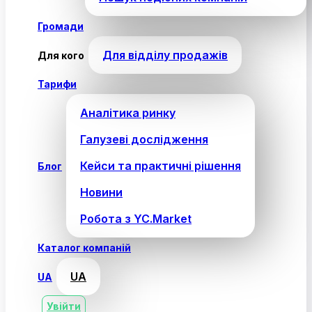
Громади
Для відділу продажів
Для кого
Тарифи
Аналітика ринку
Галузеві дослідження
Кейси та практичні рішення
Блог
Новини
Робота з YC.Market
Каталог компаній
UA
UA
Увійти