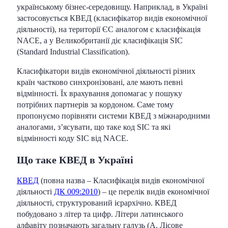
українському бізнес-середовищу. Наприклад, в Україні
застосовується КВЕД (класифікатор видів економічної
діяльності), на території ЄС аналогом є класифікація
NACE, а у Великобританії діє класифікація SIC
(Standard Industrial Classification).
Класифікатори видів економічної діяльності різних
країн частково синхронізовані, але мають певні
відмінності. Їх врахування допомагає у пошуку
потрібних партнерів за кордоном. Саме тому
пропонуємо порівняти системи КВЕД з міжнародними
аналогами, з’ясувати, ​​що таке код SIC та які
відмінності коду SIC від NACE.
Що таке КВЕД в Україні
КВЕД
(повна назва – Класифікація видів економічної
діяльності
ДК 009:2010
) – це перелік видів економічної
діяльності, структурований ієрархічно. КВЕД
побудовано з літер та цифр. Літери латинського
алфавіту позначають загальну галузь (A. Лісове