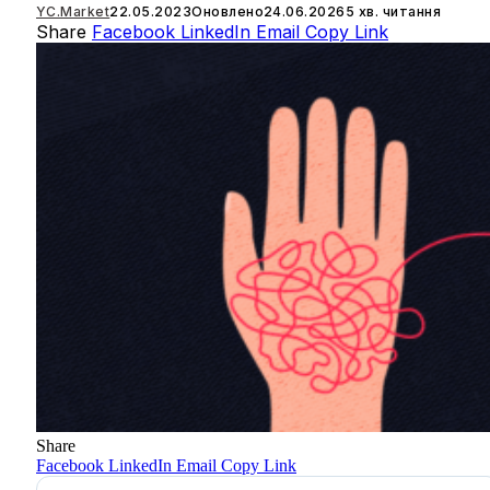
YC.Market
22.05.2023
Оновлено
24.06.2026
5 хв. читання
Share
Facebook
LinkedIn
Email
Copy Link
Share
Facebook
LinkedIn
Email
Copy Link