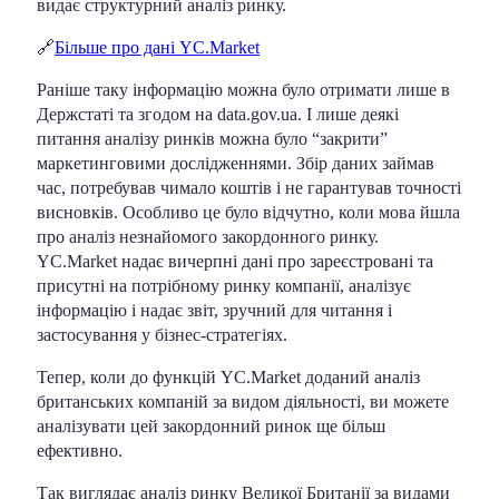
видає структурний аналіз ринку.
🔗
Більше про дані YC.Market
Раніше таку інформацію можна було отримати лише в
Держстаті та згодом на data.gov.ua. І лише деякі
питання аналізу ринків можна було “закрити”
маркетинговими дослідженнями. Збір даних займав
час, потребував чимало коштів і не гарантував точності
висновків. Особливо це було відчутно, коли мова йшла
про аналіз незнайомого закордонного ринку.
YC.Market надає вичерпні дані про зареєстровані та
присутні на потрібному ринку компанії, аналізує
інформацію і надає звіт, зручний для читання і
застосування у бізнес-стратегіях.
Тепер, коли до функцій YC.Market доданий аналіз
британських компаній за видом діяльності, ви можете
аналізувати цей закордонний ринок ще більш
ефективно.
Так виглядає аналіз ринку Великої Британії за видами